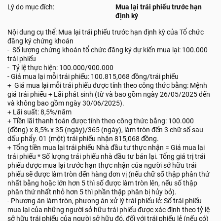
Lý do mục đích:
Mua lại trái phiếu trước hạn
định kỳ
Nội dung cụ thể: Mua lại trái phiếu trước hạn định kỳ của Tổ chức
đăng ký chứng khoán
- Số lượng chứng khoán tổ chức đăng ký dự kiến mua lại: 100.000
trái phiếu
- Tỷ lệ thực hiện: 100.000/900.000
- Giá mua lại mỗi trái phiếu: 100.815,068 đồng/trái phiếu
+ Giá mua lại mỗi trái phiếu được tính theo công thức bằng: Mệnh
giá trái phiếu + Lãi phát sinh (từ và bao gồm ngày 26/05/2025 đến
và không bao gồm ngày 30/06/2025).
+ Lãi suất: 8,5%/năm
+ Tiền lãi thanh toán được tính theo công thức bằng: 100.000
(đồng) x 8,5% x 35 (ngày)/365 (ngày), làm tròn đến 3 chữ số sau
dấu phẩy. 01 (một) trái phiếu nhận 815,068 đồng.
+ Tổng tiền mua lại trái phiếu Nhà đầu tư thực nhận = Giá mua lại
trái phiếu * Số lượng trái phiếu nhà đầu tư bán lại. Tổng giá trị trái
phiếu được mua lại trước hạn thực nhận của người sở hữu trái
phiếu sẽ được làm tròn đến hàng đơn vị (nếu chữ số thập phân thứ
nhất bằng hoặc lớn hơn 5 thì số được làm tròn lên, nếu số thập
phân thứ nhất nhỏ hơn 5 thì phần thập phân bị hủy bỏ).
- Phương án làm tròn, phương án xử lý trái phiếu lẻ: Số trái phiếu
mua lại của những người sở hữu trái phiếu được xác định theo tỷ lệ
sở hữu trái phiếu của người sở hữu đó, đối với trái phiếu lẻ (nếu có)