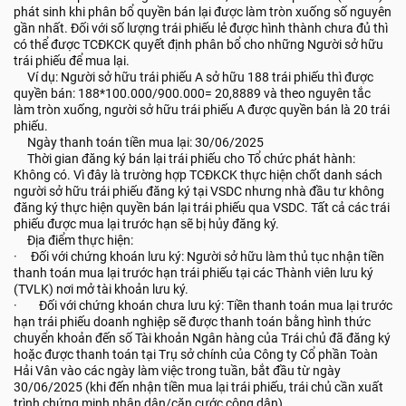
phát sinh khi phân bổ quyền bán lại được làm tròn xuống số nguyên
gần nhất. Đối với số lượng trái phiếu lẻ được hình thành chưa đủ thì
có thể được TCĐKCK quyết định phân bổ cho những Người sở hữu
trái phiếu để mua lại.
­ Ví dụ: Người sở hữu trái phiếu A sở hữu 188 trái phiếu thì được
quyền bán: 188*100.000/900.000= 20,8889 và theo nguyên tắc
làm tròn xuống, người sở hữu trái phiếu A được quyền bán là 20 trái
phiếu.
­ Ngày thanh toán tiền mua lại: 30/06/2025
­ Thời gian đăng ký bán lại trái phiếu cho Tổ chức phát hành:
Không có. Vì đây là trường hợp TCĐKCK thực hiện chốt danh sách
người sở hữu trái phiếu đăng ký tại VSDC nhưng nhà đầu tư không
đăng ký thực hiện quyền bán lại trái phiếu qua VSDC. Tất cả các trái
phiếu được mua lại trước hạn sẽ bị hủy đăng ký.
­ Địa điểm thực hiện:
· Đối với chứng khoán lưu ký: Người sở hữu làm thủ tục nhận tiền
thanh toán mua lại trước hạn trái phiếu tại các Thành viên lưu ký
(TVLK) nơi mở tài khoản lưu ký.
· Đối với chứng khoán chưa lưu ký: Tiền thanh toán mua lại trước
hạn trái phiếu doanh nghiệp sẽ được thanh toán bằng hình thức
chuyển khoản đến số Tài khoản Ngân hàng của Trái chủ đã đăng ký
hoặc được thanh toán tại Trụ sở chính của Công ty Cổ phần Toàn
Hải Vân vào các ngày làm việc trong tuần, bắt đầu từ ngày
30/06/2025 (khi đến nhận tiền mua lại trái phiếu, trái chủ cần xuất
trình chứng minh nhân dân/căn cước công dân).