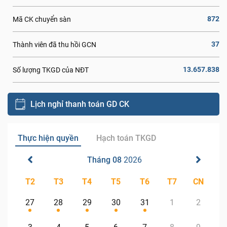
872
Mã CK chuyển sàn
37
Thành viên đã thu hồi GCN
13.657.838
Số lượng TKGD của NĐT
Lịch nghỉ thanh toán GD CK
Thực hiện quyền
Hạch toán TKGD
Tháng 08
2026
T2
T3
T4
T5
T6
T7
CN
27
28
29
30
31
1
2