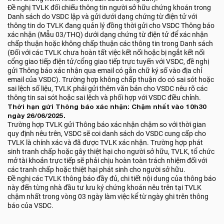
Đề nghị TVLK đối chiếu thông tin người sở hữu chứng khoán trong
Danh sách do VSDC lập và gửi dưới dạng chứng từ điện tử với
thông tin do TVLK đang quản lý đồng thời gửi cho VSDC Thông báo
xác nhận (Mẫu 03/THQ) dưới dạng chứng từ điện tử để xác nhận
chấp thuận hoặc không chấp thuận các thông tin trong Danh sách
(Đối với các TVLK chưa hoàn tất việc kết nối hoặc bị ngắt kết nối
cổng giao tiếp điện tử/cổng giao tiếp trực tuyến với VSDC, đề nghị
gửi Thông báo xác nhận qua email có gắn chữ ký số vào địa chỉ
email của VSDC). Trường hợp không chấp thuận do có sai sót hoặc
sai lệch số liệu, TVLK phải gửi thêm văn bản cho VSDC nêu rõ các
thông tin sai sót hoặc sai lệch và phối hợp với VSDC điều chỉnh.
Thời hạn gửi Thông báo xác nhận: Chậm nhất vào 10h30
ngày 26/06/2025.
Trường hợp TVLK gửi Thông báo xác nhận chậm so với thời gian
quy định nêu trên, VSDC sẽ coi danh sách do VSDC cung cấp cho
TVLK là chính xác và đã được TVLK xác nhận. Trường hợp phát
sinh tranh chấp hoặc gây thiệt hại cho người sở hữu, TVLK, tổ chức
mở tài khoản trực tiếp sẽ phải chịu hoàn toàn trách nhiệm đối với
các tranh chấp hoặc thiệt hại phát sinh cho người sở hữu.
Đề nghị các TVLK thông báo đầy đủ, chi tiết nội dung của thông báo
này đến từng nhà đầu tư lưu ký chứng khoán nêu trên tại TVLK
chậm nhất trong vòng 03 ngày làm việc kể từ ngày ghi trên thông
báo của VSDC.