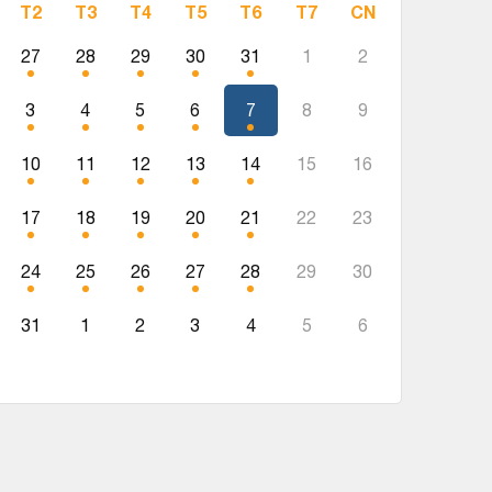
T2
T3
T4
T5
T6
T7
CN
27
28
29
30
31
1
2
3
4
5
6
7
8
9
10
11
12
13
14
15
16
17
18
19
20
21
22
23
24
25
26
27
28
29
30
31
1
2
3
4
5
6