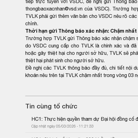
tiếp trực tuyến với VSDC, đề nghị gửi Thông báo
thongbaoxacnhan@vsd.vn của VSDC). Trường hợp k
TVLK phải gửi thêm văn bản cho VSDC nêu rõ các th
chỉnh.
Thời hạn gửi Thông báo xác nhận: Chậm nhất 
Trường hợp TVLK gửi Thông báo xác nhận chậm so 
do VSDC cung cấp cho TVLK là chính xác và đã 
hoặc gây thiệt hại cho người sở hữu, TVLK sẽ phải
thiệt hại phát sinh cho người sở hữu.
Đề nghị các TVLK thông báo đầy đủ, chi tiết nội 
khoán nêu trên tại TVLK chậm nhất trong vòng 03 n
Tin cùng tổ chức
HC1: Thực hiện quyền tham dự Đại hội đồng cổ 
Cập nhật ngày 05/03/2026 - 11:21:33