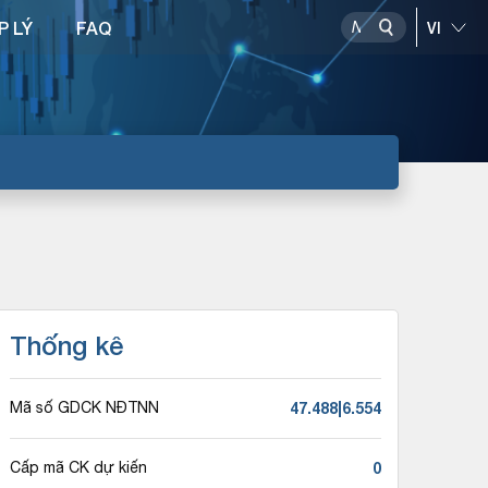
P LÝ
FAQ
Thống kê
47.488|6.554
Mã số GDCK NĐTNN
0
Cấp mã CK dự kiến