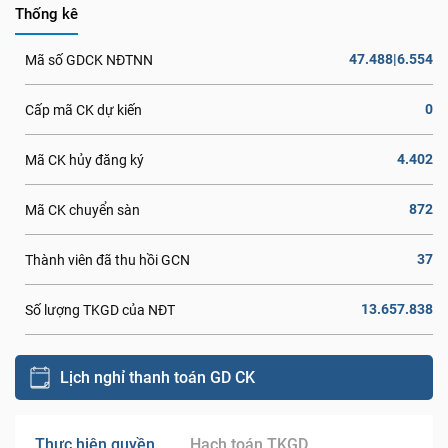
Thống kê
47.488|6.554
Mã số GDCK NĐTNN
0
Cấp mã CK dự kiến
4.402
Mã CK hủy đăng ký
872
Mã CK chuyển sàn
37
Thành viên đã thu hồi GCN
13.657.838
Số lượng TKGD của NĐT
Lịch nghỉ thanh toán GD CK
Thực hiện quyền
Hạch toán TKGD