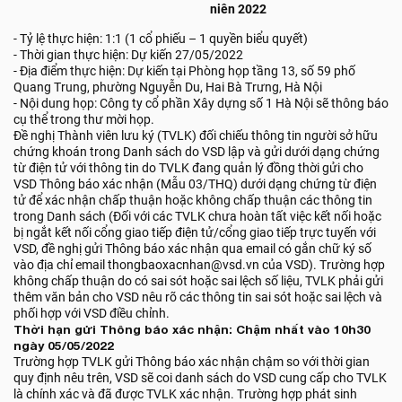
niên 2022
- Tỷ lệ thực hiện: 1:1 (1 cổ phiếu – 1 quyền biểu quyết)
- Thời gian thực hiện: Dự kiến 27/05/2022
- Địa điểm thực hiện: Dự kiến tại Phòng họp tầng 13, số 59 phố
Quang Trung, phường Nguyễn Du, Hai Bà Trưng, Hà Nội
- Nội dung họp: Công ty cổ phần Xây dựng số 1 Hà Nội sẽ thông báo
cụ thể trong thư mời họp.
Đề nghị Thành viên lưu ký (TVLK) đối chiếu thông tin người sở hữu
chứng khoán trong Danh sách do VSD lập và gửi dưới dạng chứng
từ điện tử với thông tin do TVLK đang quản lý đồng thời gửi cho
VSD Thông báo xác nhận (Mẫu 03/THQ) dưới dạng chứng từ điện
tử để xác nhận chấp thuận hoặc không chấp thuận các thông tin
trong Danh sách (Đối với các TVLK chưa hoàn tất việc kết nối hoặc
bị ngắt kết nối cổng giao tiếp điện tử/cổng giao tiếp trực tuyến với
VSD, đề nghị gửi Thông báo xác nhận qua email có gắn chữ ký số
vào địa chỉ email thongbaoxacnhan@vsd.vn của VSD). Trường hợp
không chấp thuận do có sai sót hoặc sai lệch số liệu, TVLK phải gửi
thêm văn bản cho VSD nêu rõ các thông tin sai sót hoặc sai lệch và
phối hợp với VSD điều chỉnh.
Thời hạn gửi Thông báo xác nhận: Chậm nhất vào 10h30
ngày 05/05/2022
Trường hợp TVLK gửi Thông báo xác nhận chậm so với thời gian
quy định nêu trên, VSD sẽ coi danh sách do VSD cung cấp cho TVLK
là chính xác và đã được TVLK xác nhận. Trường hợp phát sinh