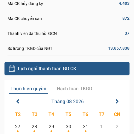
4.403
Mã CK hủy đăng ký
872
Mã CK chuyển sàn
37
Thành viên đã thu hồi GCN
13.657.838
Số lượng TKGD của NĐT
Lịch nghỉ thanh toán GD CK
Thực hiện quyền
Hạch toán TKGD
Tháng 08
2026
T2
T3
T4
T5
T6
T7
CN
27
28
29
30
31
1
2