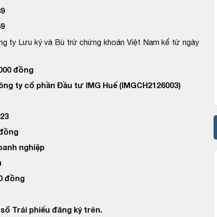
89
59
ng ty Lưu ký và Bù trừ chứng khoán Việt Nam kể từ ngày
.000 đồng
Công ty cổ phần Đầu tư IMG Huế (IMGCH2126003)
23
 đồng
doanh nghiệp
u
00 đồng
số Trái phiếu đăng ký trên.