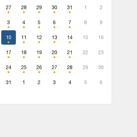
27
28
29
30
31
1
2
3
4
5
6
7
8
9
10
11
12
13
14
15
16
17
18
19
20
21
22
23
24
25
26
27
28
29
30
31
1
2
3
4
5
6