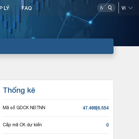
P LÝ
FAQ
Thống kê
47.488|6.554
Mã số GDCK NĐTNN
0
Cấp mã CK dự kiến