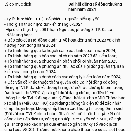
Lý do mục đích:
Đại hội đồng cổ đông thường
niên năm 2024
- Tỷ lệ thực hiện: 1:1 (1 cổ phiếu - 1 quyền biểu quyết)
- Thời gian thực hiện: dự kiến tháng 6/2024
- Địa điểm thực hiện: 08 Phạm Ngũ Lão, phường 3, TP. Đà Lạt
- Nội dung họp:
+ Báo cáo của Hội đồng quản trị về hoạt động năm 2023 và định
hướng hoạt động năm 2024;
+ Tờ trình thông qua kế hoạch sản xuất kinh doanh năm 2024;
+ Tờ trình thông qua báo cáo tài chính năm 2023 đã kiểm toán;
+ Tờ trình thông qua phương án phân phối lợi nhuận năm 2023;
+ Tờ trình thông qua phương án thù lao của Hội đồng quản trị, Ban
kiểm soát công ty năm 2024;
+ Tờ trình thông qua danh sách các công ty kiểm toán năm 2024;
+ Các vấn đề khác thuộc thẩm quyền của Đại hội đồng cổ đông.
Đề nghị TVLK đối chiếu thông tin người sở hữu chứng khoán trong
Danh sách do VSDC lập và gửi dưới dạng chứng từ điện tử với
thông tin do TVLK đang quản lý đồng thời gửi cho VSDC Thông báo
xác nhận (Mẫu 03/THQ) dưới dạng chứng từ điện tử để xác nhận
chấp thuận hoặc không chấp thuận các thông tin trong Danh sách
(Đối với các TVLK chưa hoàn tất việc kết nối hoặc bị ngắt kết nối
cổng giao tiếp điện tử/cổng giao tiếp trực tuyến với VSDC, đề nghị
gửi Thông báo xác nhận qua email có gắn chữ ký số vào địa chỉ
email của VSDC). Trường hợp không chấp thuận do có sai sót hoặc