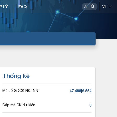
P LÝ
FAQ
Thống kê
47.488|6.554
Mã số GDCK NĐTNN
0
Cấp mã CK dự kiến