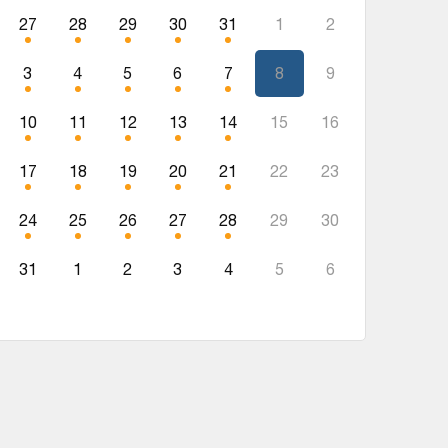
27
28
29
30
31
1
2
3
4
5
6
7
8
9
10
11
12
13
14
15
16
17
18
19
20
21
22
23
24
25
26
27
28
29
30
31
1
2
3
4
5
6