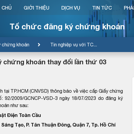
 CHỦ
GIỚI THIỆU
DỊCH VỤ
TIN TỨC
PHÁ
Tổ chức đăng ký chứng khoán
ý chứng khoán
Tin nghiệp vụ với TC...
 chứng khoán thay đổi lần thứ 03
nh tại TP.HCM (CNVSD) thông báo về việc cấp Giấy chứng
 Số: 92/2009/GCNCP-VSD-3 ngày 18/07/2023 do đăng ký
hoán như sau:
ật Điện Toàn Cầu
Sáng Tạo, P. Tân Thuận Đông, Quận 7, Tp. Hồ Chí