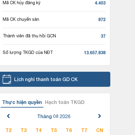
4.403
Mã CK hủy đăng ký
872
Mã CK chuyển sàn
37
Thành viên đã thu hồi GCN
13.657.838
Số lượng TKGD của NĐT
Lịch nghỉ thanh toán GD CK
Thực hiện quyền
Hạch toán TKGD
Tháng 08
2026
T2
T3
T4
T5
T6
T7
CN