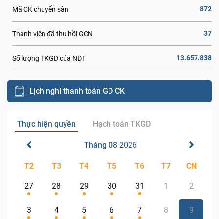
872
Mã CK chuyển sàn
37
Thành viên đã thu hồi GCN
13.657.838
Số lượng TKGD của NĐT
Lịch nghỉ thanh toán GD CK
Thực hiện quyền
Hạch toán TKGD
Tháng 08
2026
T2
T3
T4
T5
T6
T7
CN
27
28
29
30
31
1
2
3
4
5
6
7
8
9