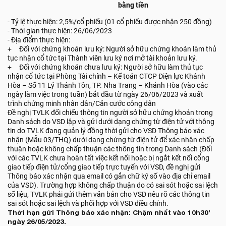
bằng tiền
- Tỷ lệ thực hiện: 2,5%/cổ phiếu (01 cổ phiếu được nhận 250 đồng)
- Thời gian thực hiện: 26/06/2023
- Địa điểm thực hiện:
+ Đối với chứng khoán lưu ký: Người sở hữu chứng khoán làm thủ
tục nhận cổ tức tại Thành viên lưu ký nơi mở tài khoản lưu ký.
+ Đối với chứng khoán chưa lưu ký: Người sở hữu làm thủ tục
nhận cổ tức tại Phòng Tài chính – Kế toán CTCP Điện lực Khánh
Hòa – Số 11 Lý Thánh Tôn, TP. Nha Trang – Khánh Hòa (vào các
ngày làm việc trong tuần) bắt đầu từ ngày 26/06/2023 và xuất
trình chứng minh nhân dân/Căn cước công dân
Đề nghị TVLK đối chiếu thông tin người sở hữu chứng khoán trong
Danh sách do VSD lập và gửi dưới dạng chứng từ điện tử với thông
tin do TVLK đang quản lý đồng thời gửi cho VSD Thông báo xác
nhận (Mẫu 03/THQ) dưới dạng chứng từ điện tử để xác nhận chấp
thuận hoặc không chấp thuận các thông tin trong Danh sách (Đối
với các TVLK chưa hoàn tất việc kết nối hoặc bị ngắt kết nối cổng
giao tiếp điện tử/cổng giao tiếp trực tuyến với VSD, đề nghị gửi
Thông báo xác nhận qua email có gắn chữ ký số vào địa chỉ email
của VSD). Trường hợp không chấp thuận do có sai sót hoặc sai lệch
số liệu, TVLK phải gửi thêm văn bản cho VSD nêu rõ các thông tin
sai sót hoặc sai lệch và phối hợp với VSD điều chỉnh.
Thời hạn gửi Thông báo xác nhận: Chậm nhất vào 10h30’
ngày 26/05/2023.