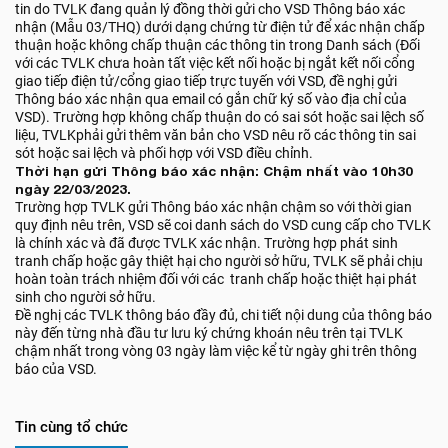
tin do TVLK đang quản lý đồng thời gửi cho VSD Thông báo xác
nhận (Mẫu 03/THQ) dưới dạng chứng từ điện tử để xác nhận chấp
thuận hoặc không chấp thuận các thông tin trong Danh sách (Đối
với các TVLK chưa hoàn tất việc kết nối hoặc bị ngắt kết nối cổng
giao tiếp điện tử/cổng giao tiếp trực tuyến với VSD, đề nghị gửi
Thông báo xác nhận qua email có gắn chữ ký số vào địa chỉ của
VSD). Trường hợp không chấp thuận do có sai sót hoặc sai lệch số
liệu, TVLKphải gửi thêm văn bản cho VSD nêu rõ các thông tin sai
sót hoặc sai lệch và phối hợp với VSD điều chỉnh.
Thời hạn gửi Thông báo xác nhận: Chậm nhất vào 10h30
ngày 22/03/2023.
Trường hợp TVLK gửi Thông báo xác nhận chậm so với thời gian
quy định nêu trên, VSD sẽ coi danh sách do VSD cung cấp cho TVLK
là chính xác và đã được TVLK xác nhận. Trường hợp phát sinh
tranh chấp hoặc gây thiệt hại cho người sở hữu, TVLK sẽ phải chịu
hoàn toàn trách nhiệm đối với các tranh chấp hoặc thiệt hại phát
sinh cho người sở hữu.
Đề nghị các TVLK thông báo đầy đủ, chi tiết nội dung của thông báo
này đến từng nhà đầu tư lưu ký chứng khoán nêu trên tại TVLK
chậm nhất trong vòng 03 ngày làm việc kể từ ngày ghi trên thông
báo của VSD.
Tin cùng tổ chức