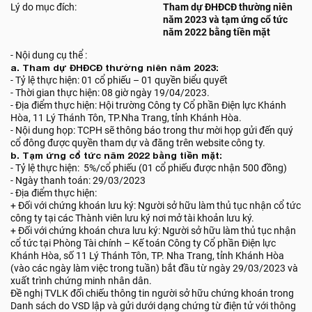
Lý do mục đích:
Tham dự ĐHĐCĐ thường niên
năm 2023 và tạm ứng cổ tức
năm 2022 bằng tiền mặt
- Nội dung cụ thể :
a. Tham dự ĐHĐCĐ thường niên năm 2023:
- Tỷ lệ thực hiện: 01 cổ phiếu – 01 quyền biểu quyết
- Thời gian thực hiện: 08 giờ ngày 19/04/2023.
- Địa điểm thực hiện: Hội trường Công ty Cổ phần Điện lực Khánh
Hòa, 11 Lý Thánh Tôn, TP.Nha Trang, tỉnh Khánh Hòa.
- Nội dung họp: TCPH sẽ thông báo trong thư mời họp gửi đến quý
cổ đông được quyền tham dự và đăng trên website công ty.
b. Tạm ứng cổ tức năm 2022 bằng tiền mặt:
- Tỷ lệ thực hiện: 5%/cổ phiếu (01 cổ phiếu được nhận 500 đồng)
- Ngày thanh toán: 29/03/2023
- Địa điểm thực hiện:
+ Đối với chứng khoán lưu ký: Người sở hữu làm thủ tục nhận cổ tức
công ty tại các Thành viên lưu ký nơi mở tài khoản lưu ký.
+ Đối với chứng khoán chưa lưu ký: Người sở hữu làm thủ tục nhận
cổ tức tại Phòng Tài chính – Kế toán Công ty Cổ phần Điện lực
Khánh Hòa, số 11 Lý Thánh Tôn, TP. Nha Trang, tỉnh Khánh Hòa
(vào các ngày làm việc trong tuần) bắt đầu từ ngày 29/03/2023 và
xuất trình chứng minh nhân dân.
Đề nghị TVLK đối chiếu thông tin người sở hữu chứng khoán trong
Danh sách do VSD lập và gửi dưới dạng chứng từ điện tử với thông