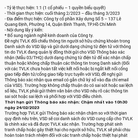
- Tỷ lệ thực hiện: 1:1 (1 cổ phiếu – 1 quyền biểu quyết)
- Thời gian thực hiện: cuối tháng 2/2023 – đầu tháng 3/2023
- Địa điểm thực hiện: Công ty cổ phần Xây dựng Số 5 – 137 Lê
Quang Định, Phường 14, Quận Bình Thạnh, TP.Hồ Chí Minh
- Nội dung lấy ý kiến:
* Bổ sung ngành nghề kinh doanh của Công ty.
Đề nghị TVLK đối chiếu thông tin người sở hữu chứng khoán trong
Danh sách do VSD lập và gửi dưới dạng chứng từ điện tử với thông
tin do TVLK đang quản lý đồng thời gửi cho VSD Thông báo xác
nhận (Mẫu 03/THQ) dưới dạng chứng từ điện tử để xác nhận chấp
thuận hoặc không chấp thuận các thông tin trong Danh sách (Đối
với các TVLK chưa hoàn tất việc kết nối hoặc bị ngắt kết nối cổng
giao tiếp điện tử/cổng giao tiếp trực tuyến với VSD, đề nghị gửi
Thông báo xác nhận qua email có gắn chữ ký số vào địa chỉ email
của VSD). Trường hợp không chấp thuận do có sai sót hoặc sai lệch
số liệu, TVLK phải gửi thêm văn bản cho VSD nêu rõ các thông tin
sai sót hoặc sai lệch và phối hợp với VSD điều chỉnh.
Thời hạn gửi Thông báo xác nhận: Chậm nhất vào 10h30
ngày 24/02/2023
Trường hợp TVLK gửi Thông báo xác nhận chậm so với thời gian
quy định nêu trên, VSD sẽ coi danh sách do VSD cung cấp cho TVLK
là chính xác và đã được TVLK xác nhận. Trường hợp phát sinh
tranh chấp hoặc gây thiệt hại cho người sở hữu, TVLK sẽ phải chịu
hoàn toàn trách nhiệm đối với các tranh chấp hoặc thiệt hại phát