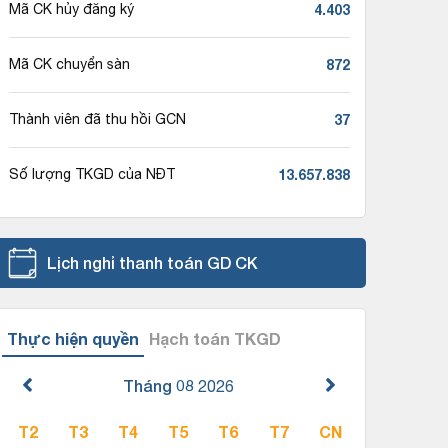
4.403
Mã CK hủy đăng ký
872
Mã CK chuyển sàn
37
Thành viên đã thu hồi GCN
13.657.838
Số lượng TKGD của NĐT
Lịch nghỉ thanh toán GD CK
Thực hiện quyền
Hạch toán TKGD
Tháng 08
2026
T2
T3
T4
T5
T6
T7
CN