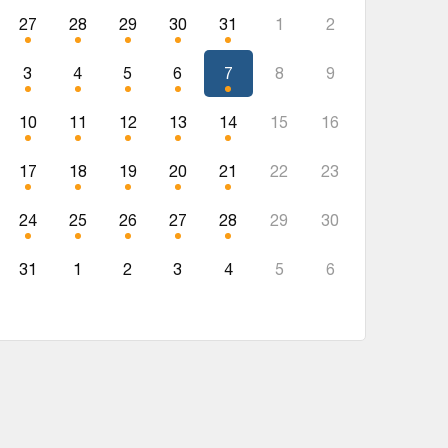
27
28
29
30
31
1
2
3
4
5
6
7
8
9
10
11
12
13
14
15
16
17
18
19
20
21
22
23
24
25
26
27
28
29
30
31
1
2
3
4
5
6