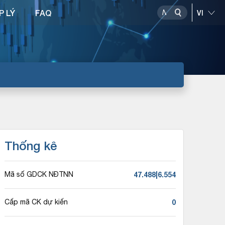
P LÝ
FAQ
Thống kê
47.488|6.554
Mã số GDCK NĐTNN
0
Cấp mã CK dự kiến