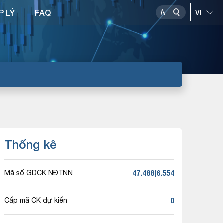
P LÝ
FAQ
Thống kê
47.488|6.554
Mã số GDCK NĐTNN
0
Cấp mã CK dự kiến