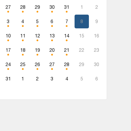
27
28
29
30
31
1
2
3
4
5
6
7
8
9
10
11
12
13
14
15
16
17
18
19
20
21
22
23
24
25
26
27
28
29
30
31
1
2
3
4
5
6