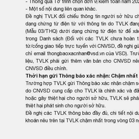
- Thông qua Tờ trình chọn đơn vị kiểm toán năm 20
- Một số nội dung liên quan khác.
Đề nghị TVLK đối chiếu thông tin người sở hữu 
dạng chứng từ điện tử với thông tin do TVLK đa
(Mẫu 03/THQ) dưới dạng chứng từ điện tử để xác
trong Danh sách (Đối với các TVLK chưa hoàn tất
tử/cổng giao tiếp trực tuyến với CNVSD, đề nghị g
chỉ email thongbaoxacnhan@vsd.vn của VSD). Trườ
liệu, TVLK phải gửi thêm văn bản cho CNVSD nêu 
CNVSD điều chỉnh.
Thời hạn gửi Thông báo xác nhận: Chậm nhất 
Trường hợp TVLK gửi Thông báo xác nhận chậm so v
do CNVSD cung cấp cho TVLK là chính xác và đã
hoặc gây thiệt hại cho người sở hữu, TVLK sẽ phải
thiệt hại phát sinh cho người sở hữu.
Đề nghị các TVLK thông báo đầy đủ, chi tiết nội 
khoán nêu trên tại TVLK chậm nhất trong vòng 03 n