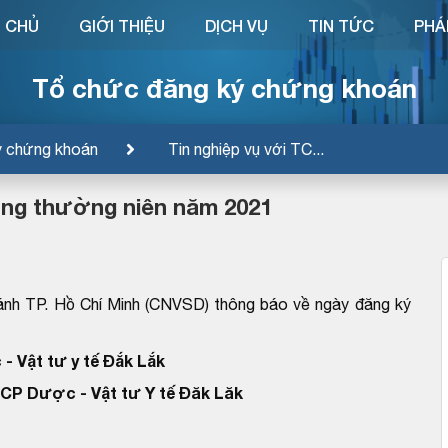
 CHỦ
GIỚI THIỆU
DỊCH VỤ
TIN TỨC
PHÁ
Tổ chức đăng ký chứng khoán
ý chứng khoán
Tin nghiệp vụ với TC...
ông thường niên năm 2021
ánh TP. Hồ Chí Minh (CNVSD) thông báo về ngày đăng ký
 Vật tư y tế Đắk Lắk
CP Dược - Vật tư Y tế Đăk Lăk