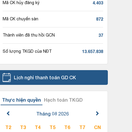
4.403
Mã CK hủy đăng ký
872
Mã CK chuyển sàn
37
Thành viên đã thu hồi GCN
13.657.838
Số lượng TKGD của NĐT
Lịch nghỉ thanh toán GD CK
Thực hiện quyền
Hạch toán TKGD
Tháng 08
2026
T2
T3
T4
T5
T6
T7
CN