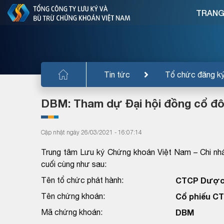
TRANG
Tin tức
Tổ chức đăng k
DBM: Tham dự Đại hội đồng cổ đ
Cập nhật ngày 26/03/2021 - 16:07:14
Trung tâm Lưu ký Chứng khoán Việt Nam – Chi nh
cuối cùng như sau:
Tên tổ chức phát hành:
CTCP Dược -
Tên chứng khoán:
Cổ phiếu CT
Mã chứng khoán:
DBM