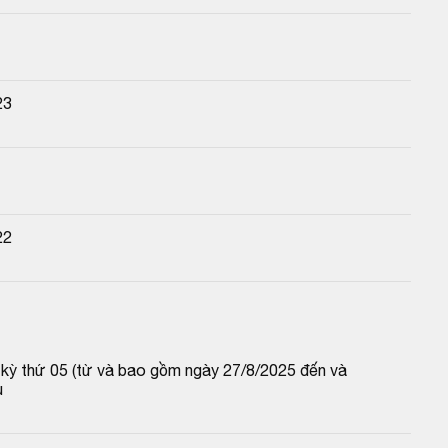
23
22
p kỳ thứ 05 (từ và bao gồm ngày 27/8/2025 đến và 
u