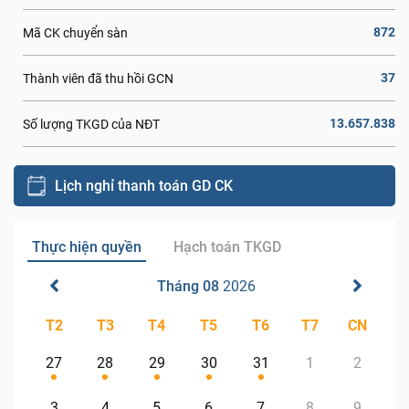
872
Mã CK chuyển sàn
37
Thành viên đã thu hồi GCN
13.657.838
Số lượng TKGD của NĐT
Lịch nghỉ thanh toán GD CK
Thực hiện quyền
Hạch toán TKGD
Tháng 08
2026
T2
T3
T4
T5
T6
T7
CN
27
28
29
30
31
1
2
3
4
5
6
7
8
9