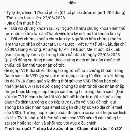
tiền
- Tỷ lệ thực hiện: 17%/cổ phiếu (01 cổ phiếu được nhận 1.700 đồng)
- Thời gian thực hiện: 22/06/2023
- Địa điểm thực hiện:
+ Đối với chứng khoán lưu ký: Người sở hữu chứng khoán làm thủ
tục nhận cổ tức tại các Thành viên lưu ký nơi mở tài khoản lưu ký.
+ Đối với chứng khoán chưa lưu ký: Người sở hữu chứng khoán
làm thủ tục nhận cổ tức tại CTCP Dược - Vật tư Y tế Đắk Lắk, địa chỉ:
số 09A Hùng Vương, Phường Tự An, TP.Buôn Mê Thuột, Đắk Lắk
(vào các ngày làm việc trong tuần) bắt đầu từ ngày 22/06/2023.
Quý cổ đông vui lòng mang theo chứng minh nhân dân (hoặc hộ
chiếu) để làm thủ tục nhận cổ tức.
Đề nghị TVLK đối chiếu thông tin người sở hữu chứng khoán trong
Danh sách do VSD lập và gửi dưới dạng chứng từ điện tử với thông
tin do TVLK đang quản lý đồng thời gửi cho VSD Thông báo xác
nhận (Mẫu 03/THQ) dưới dạng chứng từ điện tử để xác nhận chấp
thuận hoặc không chấp thuận các thông tin trong Danh sách (Đối
với các TVLK chưa hoàn tất việc kết nối hoặc bị ngắt kết nối cổng
giao tiếp điện tử/cổng giao tiếp trực tuyến với VSD, đề nghị gửi
Thông báo xác nhận qua email có gắn chữ ký số vào địa chỉ email
của VSD). Trường hợp không chấp thuận do có sai sót hoặc sai lệch
số liệu, TVLK phải gửi thêm văn bản cho VSD nêu rõ các thông tin
sai sót hoặc sai lệch và phối hợp với VSD điều chỉnh.
Thời hạn gửi Thông báo xác nhận: Chậm nhất vào 10h30’