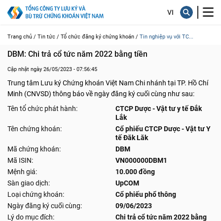
Trang chủ /
Tin tức /
Tổ chức đăng ký chứng khoán /
Tin nghiệp vụ với TC...
DBM: Chi trả cổ tức năm 2022 bằng tiền
Cập nhật ngày 26/05/2023 - 07:56:45
Trung tâm Lưu ký Chứng khoán Việt Nam Chi nhánh tại TP. Hồ Chí
Minh (CNVSD) thông báo về ngày đăng ký cuối cùng như sau:
Tên tổ chức phát hành:
CTCP Dược - Vật tư y tế Đắk
Lắk
Tên chứng khoán:
Cổ phiếu CTCP Dược - Vật tư Y
tế Đăk Lăk
Mã chứng khoán:
DBM
Mã ISIN:
VN000000DBM1
Mệnh giá:
10.000 đồng
Sàn giao dịch:
UpCOM
Loại chứng khoán:
Cổ phiếu phổ thông
Ngày đăng ký cuối cùng:
09/06/2023
Lý do mục đích:
Chi trả cổ tức năm 2022 bằng