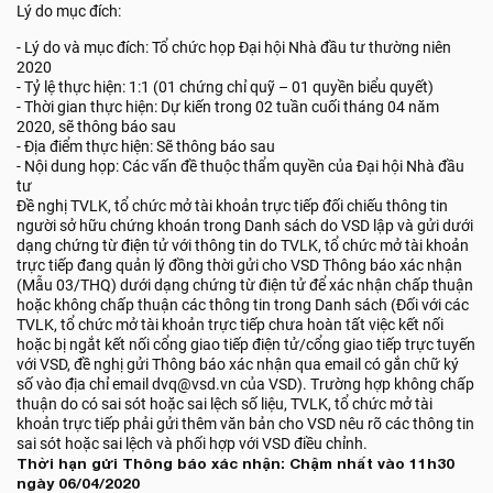
Lý do mục đích:
- Lý do và mục đích: Tổ chức họp Đại hội Nhà đầu tư thường niên
2020
- Tỷ lệ thực hiện: 1:1 (01 chứng chỉ quỹ – 01 quyền biểu quyết)
- Thời gian thực hiện: Dự kiến trong 02 tuần cuối tháng 04 năm
2020, sẽ thông báo sau
- Địa điểm thực hiện: Sẽ thông báo sau
- Nội dung họp: Các vấn đề thuộc thẩm quyền của Đại hội Nhà đầu
tư
Đề nghị TVLK, tổ chức mở tài khoản trực tiếp đối chiếu thông tin
người sở hữu chứng khoán trong Danh sách do VSD lập và gửi dưới
dạng chứng từ điện tử với thông tin do TVLK, tổ chức mở tài khoản
trực tiếp đang quản lý đồng thời gửi cho VSD Thông báo xác nhận
(Mẫu 03/THQ) dưới dạng chứng từ điện tử để xác nhận chấp thuận
hoặc không chấp thuận các thông tin trong Danh sách (Đối với các
TVLK, tổ chức mở tài khoản trực tiếp chưa hoàn tất việc kết nối
hoặc bị ngắt kết nối cổng giao tiếp điện tử/cổng giao tiếp trực tuyến
với VSD, đề nghị gửi Thông báo xác nhận qua email có gắn chữ ký
số vào địa chỉ email dvq@vsd.vn của VSD). Trường hợp không chấp
thuận do có sai sót hoặc sai lệch số liệu, TVLK, tổ chức mở tài
khoản trực tiếp phải gửi thêm văn bản cho VSD nêu rõ các thông tin
sai sót hoặc sai lệch và phối hợp với VSD điều chỉnh.
Thời hạn gửi Thông báo xác nhận: Chậm nhất vào 11h30
ngày 06/04/2020