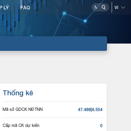
P LÝ
FAQ
Thống kê
47.488|6.554
Mã số GDCK NĐTNN
0
Cấp mã CK dự kiến