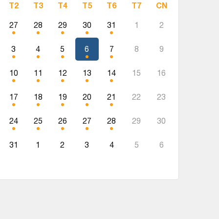
T2
T3
T4
T5
T6
T7
CN
27
28
29
30
31
1
2
3
4
5
6
7
8
9
10
11
12
13
14
15
16
17
18
19
20
21
22
23
24
25
26
27
28
29
30
31
1
2
3
4
5
6