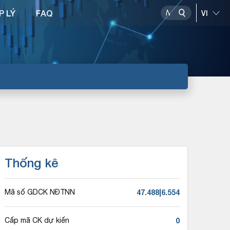
P LÝ
FAQ
Thống kê
47.488|6.554
Mã số GDCK NĐTNN
0
Cấp mã CK dự kiến