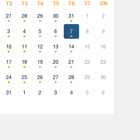
T2
T3
T4
T5
T6
T7
CN
27
28
29
30
31
1
2
3
4
5
6
7
8
9
10
11
12
13
14
15
16
17
18
19
20
21
22
23
24
25
26
27
28
29
30
31
1
2
3
4
5
6