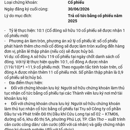
Loại chứng khoán:
Cổ phiếu
Ngày đăng ký cuối cùng:
30/06/2026
Lý do mục đích:
Trả cổ tức bằng cổ phiếu năm
2025
- Tỷ lệ thực hiện: 10:1 (Cổ đông sở hữu 10 cổ phiếu sẽ được nhận 1
cổ phiếu mới)
- Phương án làm tròn, phương án xử lý cổ phiếu lẻ: số cổ phiếu
phát hành thêm cho mỗi cổ đông sẽ được làm tròn xuống đến hàng
đơn vị, phần lẻ thập phân (nếu có) sẽ được hủy bỏ.
Ví dụ: cổ đông A sở hữu 119 cổ phiếu tại ngày chốt danh sách cổ
đông. Với tỷ lệ thực hiện quyền 10:1, cổ đông A được nhân
(119/10)*1 =11,9 cổ phiếu mới. Theo nguyên tắc tính toán trên, cổ
đông A được nhận thêm 11 cổ phiếu mới. Số phần thập phân là 0,9
cổ phiếu sẽ bị hủy bỏ.
- Địa điểm thực hiện:
+ Đối với chứng khoán lưu ký: Người sở hữu chứng khoán làm thủ
tục nhận cổ tức bằng cổ phiếu tại các Thành viên lưu ký nơi mở tài
khoản lưu ký.
+ Đối với chứng khoán chưa lưu ký: Người sở hữu chứng khoán
làm thủ tục nhận cổ tức bằng cổ phiếu tại Trụ sở Công ty cổ phần
Đầu tư và Phát triển Đô thị Dầu khí Cửu Long tại số 02 – KTM06,
đường số 6, khu đô thị 5A, phường Phú Lợi, TP. Cần Thơ – xuất trình
căn cước công dân/ căn cước (đối với cá nhân) và giấy chứng nhận
đăng ký doanh nghiệp (đối với tổ chức).