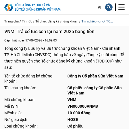
Trang chủ /
Tin tức /
Tổ chức đăng ký chứng khoán /
Tin nghiệp vụ với TC...
VNM: Trả cổ tức còn lại năm 2025 bằng tiền
Cập nhật ngày 17/06/2026 - 16:09:03
Tổng công ty Lưu ký và Bù trừ chứng khoán Việt Nam - Chi nhánh
TP. Hồ Chí Minh (CNVSDC) thông báo về ngày đăng ký cuối cùng để
thực hiện quyền cho Tổ chức đăng ký chứng khoán (TCĐKCK) như
sau:
Tên tổ chức đăng ký chứng
Công ty Cổ phần Sữa Việt Nam
khoán:
Tên chứng khoán:
Cổ phiếu công ty Cổ phần Sữa
Việt Nam
Mã chứng khoán:
VNM
Mã ISIN:
VN000000VNM8
Mệnh giá:
10.000 đồng
Nơi giao dịch:
HOSE
Loại chứng khoán:
Cổ phiếu