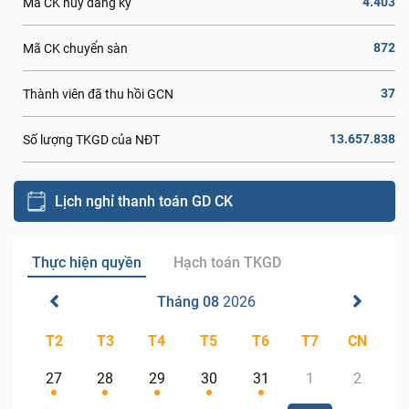
4.403
Mã CK hủy đăng ký
872
Mã CK chuyển sàn
37
Thành viên đã thu hồi GCN
13.657.838
Số lượng TKGD của NĐT
Lịch nghỉ thanh toán GD CK
Thực hiện quyền
Hạch toán TKGD
Tháng 08
2026
T2
T3
T4
T5
T6
T7
CN
27
28
29
30
31
1
2