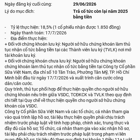
Ngày đăng ký cuối cùng:
29/06/2026
Lý do mục đích:
Trả cổ tức còn lại năm 2025
bằng tiền
- Tỷ lệ thực hiện: 18,5% (1 cổ phiếu nhận được 1.850 đồng)
- Ngày thanh toán: 17/7/2026
- Địa điểm thực hiện:
+ Đối với chứng khoán lưu ký: Người sở hữu chứng khoán làm thủ
tục nhận cổ tức bằng tiền tại các Thành viên lưu ký (TVLK) nơi mở
tài khoản lưu ký.
+ Đối với chứng khoán chưa lưu ký: Người sở hữu chứng khoán
chứng khoán làm thủ tục nhận cổ tức bằng tiền tại Công ty Cổ phần
Sữa Việt Nam, địa chỉ số 10 Tân Trào, Phường Tân Mỹ, TP. Hồ Chí
Minh bắt đầu từ ngày 17/7/2026 và xuất trình căn cước công
dân/căn cước.
Quy trình, thủ tục phối hợp để thực hiện quyền cho người sở hữu
chứng khoán nêu trên giữa VSDC, TCĐKCK và TVLK theo quy định
chi tiết tại Quy chế về thực hiện quyền cho người sở hữu chứng
khoán của VSDC.
Công ty Cổ phần Sữa Việt Nam và các tổ chức, cá nhân tham gia
vào quá trình lập hồ sơ, tài liệu thực hiện quyền phải chịu trách
nhiệm trước pháp luật về tính hợp pháp, chính xác, trung thực và
đầy đủ của hồ sơ; Tổ chức, cá nhân tham gia vào xác nhận hồ sơ,
tài liệu phải chịu trách nhiệm trước pháp luật trong phạm vi liên
quan đến hồ sơ, tài liệu đó theo quy định tại khoản 1 Điều 11a Luật