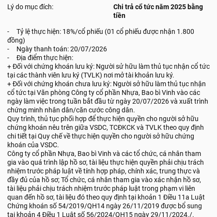
Lý do mục đích:
Chi trả cổ tức năm 2025 bằng
tiền
- Tỷ lệ thực hiện: 18%/cổ phiếu (01 cổ phiếu được nhận 1.800
đồng)
- Ngày thanh toán: 20/07/2026
- Địa điểm thực hiện:
+ Đối với chứng khoán lưu ký: Người sử hữu làm thủ tục nhận cổ tức
tại các thành viên lưu ký (TVLK) nơi mở tài khoản lưu ký.
+ Đối với chứng khoán chưa lưu ký: Người sở hữu làm thủ tục nhận
cổ tức tại Văn phòng Công ty cổ phần Nhựa, Bao bì Vinh vào các
ngày làm việc trong tuần bắt đầu từ ngày 20/07/2026 và xuất trình
chứng minh nhân dân/căn cước công dân.
Quy trình, thủ tục phối hợp để thực hiện quyền cho người sở hữu
chứng khoán nêu trên giữa VSDC, TCĐKCK và TVLK theo quy định
chi tiết tại Quy chế về thực hiện quyền cho người sở hữu chứng
khoán của VSDC.
Công ty cổ phần Nhựa, Bao bì Vinh và các tổ chức, cá nhân tham
gia vào quá trình lập hồ sơ, tài liệu thực hiện quyền phải chịu trách
nhiệm trước pháp luật về tính hợp pháp, chính xác, trung thực và
đầy đủ của hồ sơ; Tổ chức, cá nhân tham gia vào xác nhận hồ sơ,
tài liệu phải chịu trách nhiệm trước pháp luật trong phạm vi liên
quan đến hồ sơ, tài liệu đó theo quy định tại khoản 1 Điều 11a Luật
Chứng khoán số 54/2019/QH14 ngày 26/11/2019 được bổ sung
tại khoản 4 Điều 1 Luật số 56/2024/QH15 ngày 29/11/2024./.