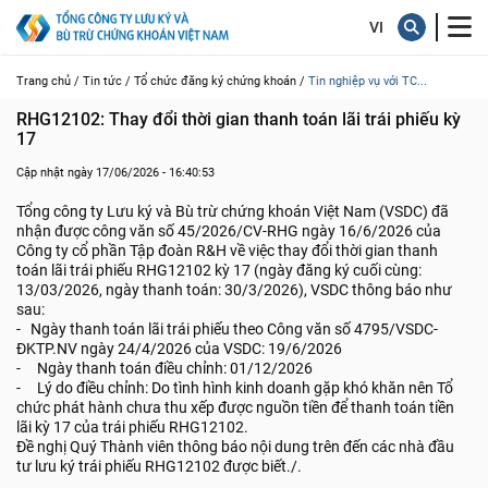
Trang chủ /
Tin tức /
Tổ chức đăng ký chứng khoán /
Tin nghiệp vụ với TC...
RHG12102: Thay đổi thời gian thanh toán lãi trái phiếu kỳ 
17
Cập nhật ngày 17/06/2026 - 16:40:53
Tổng công ty Lưu ký và Bù trừ chứng khoán Việt Nam (VSDC) đã
nhận được công văn số 45/2026/CV-RHG ngày 16/6/2026 của
Công ty cổ phần Tập đoàn R&H về việc thay đổi thời gian thanh
toán lãi trái phiếu RHG12102 kỳ 17 (ngày đăng ký cuối cùng:
13/03/2026, ngày thanh toán: 30/3/2026), VSDC thông báo như
sau:
- Ngày thanh toán lãi trái phiếu theo Công văn số 4795/VSDC-
ĐKTP.NV ngày 24/4/2026 của VSDC: 19/6/2026
- Ngày thanh toán điều chỉnh: 01/12/2026
- Lý do điều chỉnh: Do tình hình kinh doanh gặp khó khăn nên Tổ
chức phát hành chưa thu xếp được nguồn tiền để thanh toán tiền
lãi kỳ 17 của trái phiếu RHG12102.
Đề nghị Quý Thành viên thông báo nội dung trên đến các nhà đầu
tư lưu ký trái phiếu RHG12102 được biết./.