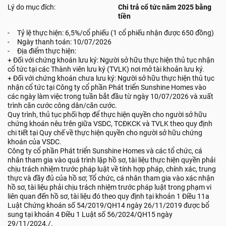
Lý do mục đích:
Chi trả cổ tức năm 2025 bằng
tiền
- Tỷ lệ thực hiện: 6,5%/cổ phiếu (1 cổ phiếu nhận được 650 đồng)
- Ngày thanh toán: 10/07/2026
- Địa điểm thực hiện:
+ Đối với chứng khoán lưu ký: Người sở hữu thực hiện thủ tục nhận
cổ tức tại các Thành viên lưu ký (TVLK) nơi mở tài khoản lưu ký.
+ Đối với chứng khoán chưa lưu ký: Người sở hữu thực hiện thủ tục
nhận cổ tức tại Công ty cổ phần Phát triển Sunshine Homes vào
các ngày làm việc trong tuần bắt đầu từ ngày 10/07/2026 và xuất
trình căn cước công dân/căn cước.
Quy trình, thủ tục phối hợp để thực hiện quyền cho người sở hữu
chứng khoán nêu trên giữa VSDC, TCĐKCK và TVLK theo quy định
chi tiết tại Quy chế về thực hiện quyền cho người sở hữu chứng
khoán của VSDC.
Công ty cổ phần Phát triển Sunshine Homes và các tổ chức, cá
nhân tham gia vào quá trình lập hồ sơ, tài liệu thực hiện quyền phải
chịu trách nhiệm trước pháp luật về tính hợp pháp, chính xác, trung
thực và đầy đủ của hồ sơ; Tổ chức, cá nhân tham gia vào xác nhận
hồ sơ, tài liệu phải chịu trách nhiệm trước pháp luật trong phạm vi
liên quan đến hồ sơ, tài liệu đó theo quy định tại khoản 1 Điều 11a
Luật Chứng khoán số 54/2019/QH14 ngày 26/11/2019 được bổ
sung tại khoản 4 Điều 1 Luật số 56/2024/QH15 ngày
29/11/2024./.