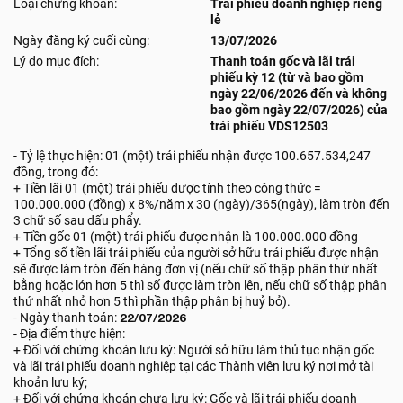
Loại chứng khoán:
Trái phiếu doanh nghiệp riêng
lẻ
Ngày đăng ký cuối cùng:
13/07/2026
Lý do mục đích:
Thanh toán gốc và lãi trái
phiếu kỳ 12 (từ và bao gồm
ngày 22/06/2026 đến và không
bao gồm ngày 22/07/2026) của
trái phiếu VDS12503
- Tỷ lệ thực hiện: 01 (một) trái phiếu nhận được 100.657.534,247
đồng, trong đó:
+ Tiền lãi 01 (một) trái phiếu được tính theo công thức =
100.000.000 (đồng) x 8%/năm x 30 (ngày)/365(ngày), làm tròn đến
3 chữ số sau dấu phẩy.
+ Tiền gốc 01 (một) trái phiếu được nhận là 100.000.000 đồng
+ Tổng số tiền lãi trái phiếu của người sở hữu trái phiếu được nhận
sẽ được làm tròn đến hàng đơn vị (nếu chữ số thập phân thứ nhất
bằng hoặc lớn hơn 5 thì số được làm tròn lên, nếu chữ số thập phân
thứ nhất nhỏ hơn 5 thì phần thập phân bị huỷ bỏ).
- Ngày thanh toán:
22/07/2026
- Địa điểm thực hiện:
+ Đối với chứng khoán lưu ký: Người sở hữu làm thủ tục nhận gốc
và lãi trái phiếu doanh nghiệp tại các Thành viên lưu ký nơi mở tài
khoản lưu ký;
+ Đối với chứng khoán chưa lưu ký: Gốc và lãi trái phiếu doanh