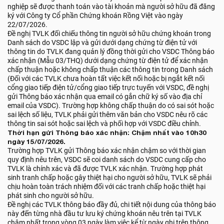
nghiệp sẽ được thanh toán vào tài khoản mà người sở hữu đã đăng
ký với Công ty Cổ phần Chứng khoán Rồng Việt vào ngày
22/07/2026.
Đề nghị TVLK đối chiếu thông tin người sở hữu chứng khoán trong
Danh sách do VSDC lập và gửi dưới dạng chứng từ điện tử với
thông tin do TVLK đang quản lý đồng thời gửi cho VSDC Thông báo
xác nhận (Mẫu 03/THQ) dưới dạng chứng từ điện tử để xác nhận
chấp thuận hoặc không chấp thuận các thông tin trong Danh sách
(Đối với các TVLK chưa hoàn tất việc kết nối hoặc bị ngắt kết nối
cổng giao tiếp điện tử/cổng giao tiếp trực tuyến với VSDC, đề nghị
gửi Thông báo xác nhận qua email có gắn chữ ký số vào địa chỉ
email của VSDC). Trường hợp không chấp thuận do có sai sót hoặc
sai lệch số liệu, TVLK phải gửi thêm văn bản cho VSDC nêu rõ các
thông tin sai sót hoặc sai lệch và phối hợp với VSDC điều chỉnh.
Thời hạn gửi Thông báo xác nhận: Chậm nhất vào 10h30
ngày 15/07/2026.
Trường hợp TVLK gửi Thông báo xác nhận chậm so với thời gian
quy định nêu trên, VSDC sẽ coi danh sách do VSDC cung cấp cho
TVLK là chính xác và đã được TVLK xác nhận. Trường hợp phát
sinh tranh chấp hoặc gây thiệt hại cho người sở hữu, TVLK sẽ phải
chịu hoàn toàn trách nhiệm đối với các tranh chấp hoặc thiệt hại
phát sinh cho người sở hữu.
Đề nghị các TVLK thông báo đầy đủ, chi tiết nội dung của thông báo
này đến từng nhà đầu tư lưu ký chứng khoán nêu trên tại TVLK
chậm nhất trong vòng 03 ngày làm việc kể từ ngày ghi trên thông