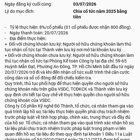
Ngày đăng ký cuối cùng:
03/07/2026
Lý do mục đích:
Chia cổ tức năm 2025 bằng
tiền
- Tỷ lệ thực hiện: 8%/cổ phiếu (01 cổ phiếu được nhận 800 đồng).
- Ngày thanh toán: 20/07/2026
- Địa điểm thực hiện:
+ Đối với chứng khoán lưu ký: Người sở hữu chứng khoán làm thủ
tục nhận cổ tức tại Thành viên lưu ký nơi mở tài khoản lưu ký.
+ Đối với chứng khoán chưa lưu ký: Người sở hữu chứng khoán làm
thủ tục nhận cổ tức tại Phòng Kế toán Công ty tại địa chỉ: 59-65
Huỳnh Mẫn Đạt, Phường An Đông, TP. Hồ Chí Minh bắt đầu từ ngày
20/07/2026 trở đi và khi đến nhận cổ tức xuất trình thẻ căn cước
công dân và sổ cổ đông để đối chiếu kiểm tra.
Quy trình, thủ tục phối hợp để thực hiện quyền cho người sở hữu
chứng khoán nêu trên giữa VSDC, TCĐKCK và Thành viên lưu ký
quy định chi tiết tại Quy chế về thực hiện quyền cho người sở hữu
chứng khoán của VSDC.
Công ty Cổ phần Kỹ nghệ Đô Thành, tổ chức, cá nhân tham gia vào
quá trình lập hồ sơ, tài liệu thực hiện quyền phải chịu trách nhiệm
trước pháp luật về tính hợp pháp, chính xác, trung thực và đầy đủ
của hồ sơ. Tổ chức, cá nhân tham gia vào quá trình xác nhận hồ sơ,
tài liệu phải chịu trách nhiệm trước pháp luật trong phạm vi liên
quan đến hồ sơ, tài liệu đó theo quy định tại khoản 1 Điều 11a Luật
chứng khoán số 54/2019/QH14 ngày 26/11/2019 được bổ sung