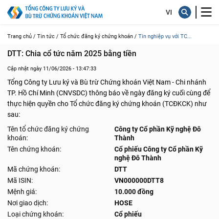
Trang chủ /
Tin tức /
Tổ chức đăng ký chứng khoán /
Tin nghiệp vụ với TC...
DTT: Chia cổ tức năm 2025 bằng tiền
Cập nhật ngày 11/06/2026 - 13:47:33
Tổng Công ty Lưu ký và Bù trừ Chứng khoán Việt Nam - Chi nhánh
TP. Hồ Chí Minh (CNVSDC) thông báo về ngày đăng ký cuối cùng để
thực hiện quyền cho Tổ chức đăng ký chứng khoán (TCĐKCK) như
sau:
Tên tổ chức đăng ký chứng
Công ty Cổ phần Kỹ nghệ Đô
khoán:
Thành
Tên chứng khoán:
Cổ phiếu Công ty Cổ phần Kỹ
nghệ Đô Thành
Mã chứng khoán:
DTT
Mã ISIN:
VN000000DTT8
Mệnh giá:
10.000 đồng
Nơi giao dịch:
HOSE
Loại chứng khoán:
Cổ phiếu