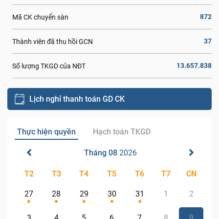
872
Mã CK chuyển sàn
37
Thành viên đã thu hồi GCN
13.657.838
Số lượng TKGD của NĐT
Lịch nghỉ thanh toán GD CK
Thực hiện quyền
Hạch toán TKGD
Tháng 08
2026
T2
T3
T4
T5
T6
T7
CN
27
28
29
30
31
1
2
3
4
5
6
7
8
9