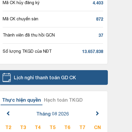
4.403
Mã CK hủy đăng ký
872
Mã CK chuyển sàn
37
Thành viên đã thu hồi GCN
13.657.838
Số lượng TKGD của NĐT
Lịch nghỉ thanh toán GD CK
Thực hiện quyền
Hạch toán TKGD
Tháng 08
2026
T2
T3
T4
T5
T6
T7
CN