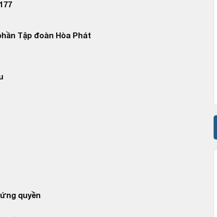
177
phần Tập đoàn Hòa Phát
u
hứng quyền