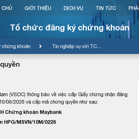
 CHỦ
GIỚI THIỆU
DỊCH VỤ
TIN TỨC
PHÁ
Tổ chức đăng ký chứng khoán
ý chứng khoán
Tin nghiệp vụ với TC...
 quyền
Nam (VSDC) thông báo về việc cấp Giấy chứng nhận đăng
/06/2026 và cấp mã chứng quyền như sau:
HH Chứng khoán Maybank
n HPG/MSVN/10M/0226