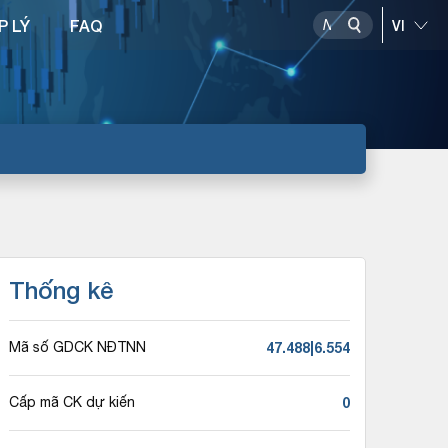
P LÝ
FAQ
Thống kê
47.488|6.554
Mã số GDCK NĐTNN
0
Cấp mã CK dự kiến