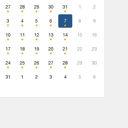
27
28
29
30
31
1
2
3
4
5
6
7
8
9
10
11
12
13
14
15
16
17
18
19
20
21
22
23
24
25
26
27
28
29
30
31
1
2
3
4
5
6