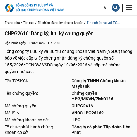
Trang chủ /
Tin tức /
Tổ chức đăng ký chứng khoán /
Tin nghiệp vụ với TC...
CHPG2616: Đăng ký, lưu ký chứng quyền
Cập nhật ngày 11/06/2026 - 11:12:48
Tổng công ty Lưu ký và Bù trừ chứng khoán Việt Nam (VSDC) thông
báo về việc cấp Giấy chứng nhận đăng ký chứng quyền số
155/2026/GCNCW-VSDC ngày 10/06/2026 và cấp mã chứng
quyền như sau:
Tên TCĐKCK:
Công ty TNHH Chứng khoán
Maybank
Tên chứng quyền:
Chứng quyền
HPG/MSVN/7M/0126
Mã chứng quyền:
CHPG2616
Mã ISIN:
VN0CHPG26169
Mã chứng khoán cơ sở:
HPG
Tổ chức phát hành chứng
Công ty cổ phần Tập đoàn Hòa
khoán cơ sở:
Phát