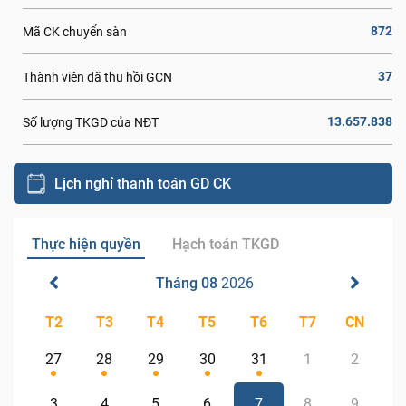
872
Mã CK chuyển sàn
37
Thành viên đã thu hồi GCN
13.657.838
Số lượng TKGD của NĐT
Lịch nghỉ thanh toán GD CK
Thực hiện quyền
Hạch toán TKGD
Tháng 08
2026
T2
T3
T4
T5
T6
T7
CN
27
28
29
30
31
1
2
3
4
5
6
7
8
9