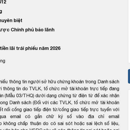
612
g
huyên biệt
được Chính phủ bảo lãnh
iền lãi trái phiếu năm 2026
ồng
chiếu thông tin người sở hữu chứng khoán trong Danh sách
 thông tin do TVLK, tổ chức mở tài khoản trực tiếp đang
ận (Mẫu 03/THQ) dưới dạng chứng từ điện tử để xác nhận
rong Danh sách (Đối với các TVLK, tổ chức mở tài khoản
ết nối cổng giao tiếp điện tử/cổng giao tiếp trực tuyến với
ua email có gắn chữ ký số vào địa chỉ email
hông chấp thuận do có sai sót hoặc sai lệch số liệu,