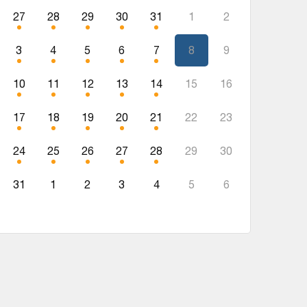
27
28
29
30
31
1
2
3
4
5
6
7
8
9
10
11
12
13
14
15
16
17
18
19
20
21
22
23
24
25
26
27
28
29
30
31
1
2
3
4
5
6