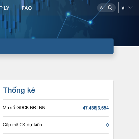
P LÝ
FAQ
Thống kê
47.488|6.554
Mã số GDCK NĐTNN
0
Cấp mã CK dự kiến