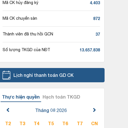
4.403
Mã CK hủy đăng ký
872
Mã CK chuyển sàn
37
Thành viên đã thu hồi GCN
13.657.838
Số lượng TKGD của NĐT
Lịch nghỉ thanh toán GD CK
Thực hiện quyền
Hạch toán TKGD
Tháng 08
2026
T2
T3
T4
T5
T6
T7
CN