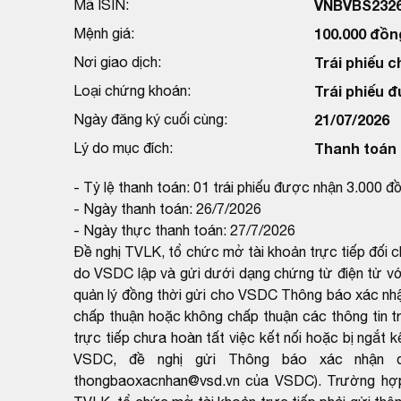
Mã ISIN:
VNBVBS232
Mệnh giá:
100.000 đồn
Nơi giao dịch:
Trái phiếu c
Loại chứng khoán:
Trái phiếu 
Ngày đăng ký cuối cùng:
21/07/2026
Lý do mục đích:
Thanh toán t
- Tỷ lệ thanh toán: 01 trái phiếu được nhận 3.000 đ
- Ngày thanh toán: 26/7/2026
- Ngày thực thanh toán: 27/7/2026
Đề nghị TVLK, tổ chức mở tài khoản trực tiếp đối 
do VSDC lập và gửi dưới dạng chứng từ điện tử với
quản lý đồng thời gửi cho VSDC Thông báo xác nh
chấp thuận hoặc không chấp thuận các thông tin t
trực tiếp chưa hoàn tất việc kết nối hoặc bị ngắt k
VSDC, đề nghị gửi Thông báo xác nhận q
thongbaoxacnhan@vsd.vn của VSDC). Trường hợp k