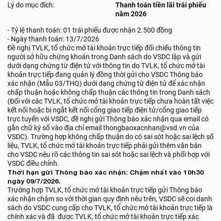
Lý do mục đích:
Thanh toán tiền lãi trái phiếu
năm 2026
- Tỷ lệ thanh toán: 01 trái phiếu được nhận 2.500 đồng
- Ngày thanh toán: 13/7/2026
Đề nghị TVLK, tổ chức mở tài khoản trực tiếp đối chiếu thông tin
người sở hữu chứng khoán trong Danh sách do VSDC lập và gửi
dưới dạng chứng từ điện tử với thông tin do TVLK, tổ chức mở tài
khoản trực tiếp đang quản lý đồng thời gửi cho VSDC Thông báo
xác nhận (Mẫu 03/THQ) dưới dạng chứng từ điện tử để xác nhận
chấp thuận hoặc không chấp thuận các thông tin trong Danh sách
(Đối với các TVLK, tổ chức mở tài khoản trực tiếp chưa hoàn tất việc
kết nối hoặc bị ngắt kết nối cổng giao tiếp điện tử/cổng giao tiếp
trực tuyến với VSDC, đề nghị gửi Thông báo xác nhận qua email có
gắn chữ ký số vào địa chỉ email thongbaoxacnhan@vsd.vn của
VSDC). Trường hợp không chấp thuận do có sai sót hoặc sai lệch số
liệu, TVLK, tổ chức mở tài khoản trực tiếp phải gửi thêm văn bản
cho VSDC nêu rõ các thông tin sai sót hoặc sai lệch và phối hợp với
VSDC điều chỉnh.
Thời hạn gửi Thông báo xác nhận: Chậm nhất vào 10h30
ngày 09/7/2026.
Trường hợp TVLK, tổ chức mở tài khoản trực tiếp gửi Thông báo
xác nhận chậm so với thời gian quy định nêu trên, VSDC sẽ coi danh
sách do VSDC cung cấp cho TVLK, tổ chức mở tài khoản trực tiếp là
chính xác và đã được TVLK, tổ chức mở tài khoản trực tiếp xác