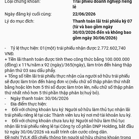
Loại chứng khoán:
Trái phiếu doanh nghiệp riêng
lẻ
Ngày đăng ký cuối cùng:
22/06/2026
Lý do mục đích:
Thanh toán lãi trái phiếu kỳ 07
(từ và bao gồm ngày
30/03/2026 đến và không bao
gồm ngày 30/06/2026)
- Tỷ lệ thực hiện: 01(một) trái phiếu nhận được 2.772.602,740
VNĐ.
+ Tiền lãi thanh toán được tính theo công thức bằng 100.000.000
(đồng) x 11%/năm x 92 (ngày)/365(ngày), làm tròn đến hàng thập
phân thứ 03 sau dấu phẩy.
+ Tổng số tiền lãi trái phiếu thực nhận của người sở hữu trái phiếu
sẽ được làm tròn đến hàng đơn vị (nếu chữ số thập phân thứ nhất
bằng hoặc lớn hơn 5 thì số được làm tròn lên, nếu chữ số thập phân
thứ nhất nhỏ hơn 5 thì phần thập phân bị huỷ bỏ).
- Ngày thanh toán: 30/06/2026
- Địa điểm thực hiện:
+ Đối với chứng khoán lưu ký: Người sở hữu làm thủ tục nhận lãi
trái phiếu riêng lẻ tại các Thành viên lưu ký nơi mở tài khoản lưu ký.
+ Đối với chứng khoán chưa lưu ký: Người sở hữu làm thủ tục
nhận lãi trái phiếu riêng lẻ tại Công ty cổ phần DNP Holding, bắt đầu
từ ngày 30/06/2026 và xuất trình căn cước công dân.
Đề nghị TVLK đối chiếu thông tin người sở hữu chứng khoán trong