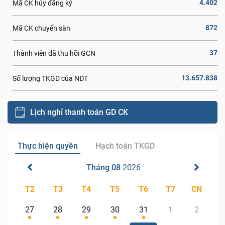
4.402
Mã CK hủy đăng ký
872
Mã CK chuyển sàn
37
Thành viên đã thu hồi GCN
13.657.838
Số lượng TKGD của NĐT
Lịch nghỉ thanh toán GD CK
Thực hiện quyền
Hạch toán TKGD
Tháng 08
2026
T2
T3
T4
T5
T6
T7
CN
27
28
29
30
31
1
2