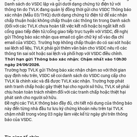
Danh sách do VSDC lập và gửi dưới dạng chứng từ điện tử với
thông tin do TVLK đang quản lý đồng thời gửi cho VSDC Thông báo
xác nhận (Mẫu 03/THQ) dưới dạng chứng từ điện tử để xác nhận
chấp thuận hoặc không chấp thuận các thông tin trong Danh sách
(Đối với các TVLK chưa hoàn tất việc kết nối hoặc bị ngắt kết nối
cổng giao tiếp điện tử/cổng giao tiếp trực tuyến với VSDC, đề nghị
gửi Thông báo xác nhận qua email có gắn chữ ký số vào địa chỉ
email của VSDC). Trường hợp không chấp thuận do có sai sót hoặc
sai lệch số liệu, TVLK phải gửi thêm văn bản cho VSDC nêu rõ các
thông tin sai sót hoặc sai lệch và phối hợp với VSDC điều chỉnh.
Thời hạn gửi Thông báo xác nhận: Chậm nhất vào 10h30
ngày 24/06/2026.
Trường hợp TVLK gửi Thông báo xác nhận chậm so với thời gian
quy định nêu trên, VSDC sẽ coi danh sách do VSDC cung cấp cho
TVLK là chính xác và đã được TVLK xác nhận. Trường hợp phát
sinh tranh chấp hoặc gây thiệt hại cho người sở hữu, TVLK sẽ phải
chịu hoàn toàn trách nhiệm đối với các tranh chấp hoặc thiệt hại
phát sinh cho người sở hữu.
Đề nghị các TVLK thông báo đầy đủ, chi tiết nội dung của thông báo
này đến từng nhà đầu tư lưu ký chứng khoán nêu trên tại TVLK
chậm nhất trong vòng 03 ngày làm việc kể từ ngày ghi trên thông
báo của VSDC.