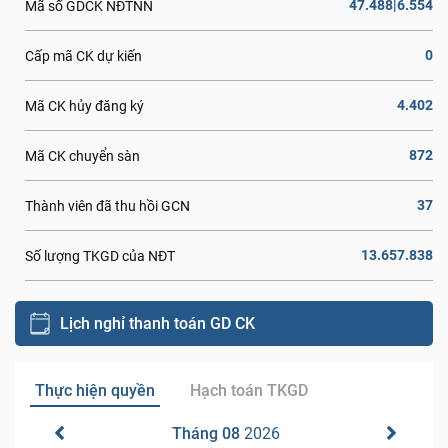
47.488|6.554
Mã số GDCK NĐTNN
0
Cấp mã CK dự kiến
4.402
Mã CK hủy đăng ký
872
Mã CK chuyển sàn
37
Thành viên đã thu hồi GCN
13.657.838
Số lượng TKGD của NĐT
Lịch nghỉ thanh toán GD CK
Thực hiện quyền
Hạch toán TKGD
Tháng 08
2026