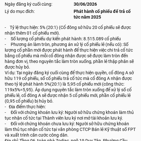
Ngày đăng ký cuối cùng:
30/06/2026
Lý do mục đích:
Phát hành cổ phiếu để trả cổ
tức năm 2025
- Tỷ lệ thực hiện: 5% (20:1) (Cổ đông sở hữu 20 cổ phiếu sẽ được
nhận thêm 01 cổ phiếu mới).
- Số lượng cổ phiếu dự kiến phát hành: 8.515.089 cổ phiếu
- Phương án làm tròn, phương án xử lý cổ phiếu lẻ (nếu có): Số
lượng cổ phần mới được phát hành để thực hiện việc chi trả cổ tức
bằng cổ phiếu mà mỗi cổ đông nhận được sẽ được làm tròn đến
hàng đơn vị, theo nguyên tắc làm tròn xuống, phần lẻ thập phân sẽ
được hủy bỏ.
Ví dụ: Tại ngày đăng ký cuối cùng để thực hiện quyền, cổ đông A sở
hữu 119 cổ phiếu, số cổ phiếu trả cổ tức mà cổ đông A nhận được
theo tỷ lệ phát hành 5%(20:1) là 5,95 cổ phiếu mới (công thức:
119x5%=5,95). Áp dụng nguyên tắc làm tròn xuống để xử lý số cổ
phiếu lẻ, cổ đông A sẽ được nhận 5 cổ phiếu mới, phần cổ phiếu lẻ
(0,95 cổ phiếu) bị hủy bỏ.
- Địa điểm thực hiện:
- Đối với chứng khoán lưu ký: Người sở hữu chứng khoán làm thủ
tục nhận cổ tức tại Thành viên lưu ký nơi mở tài khoản lưu ký.
- Đối với chứng khoán chưa lưu ký: Người sở hữu chứng khoán
làm thủ tục nhận cổ tức tại văn phòng CTCP Bán lẻ Kỹ thuật số FPT
và xuất trình căn cước công dân.
Địa chỉ: Tầng 06, toàn nhà Zodiac, ngõ 19 Duy Tân, Phường Cầu