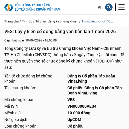
Trang chủ /
Tin tức /
Tổ chức đăng ký chứng khoán /
Tin nghiệp vụ với TC...
VES: Lấy ý kiến cổ đông bằng văn bản lần 1 năm 2026
Cập nhật ngày 10/06/2026 - 16:03:09
Tổng Công ty Lưu ký và Bù trừ Chứng khoán Việt Nam - Chi nhánh
TP. Hồ Chí Minh (CNVSDC) thông báo về ngày đăng ký cuối cùng để
thực hiện quyền cho Tổ chức đăng ký chứng khoán (TCĐKCK) như
sau:
Tên tổ chức đăng ký chứng
Công ty Cổ phần Tập Đoàn
khoán:
VinaLiving
Tên chứng khoán:
Cổ phiếu Công ty Cổ phần Tập
Đoàn VinaLiving
Mã chứng khoán:
VES
Mã ISIN:
VN000000VES4
Mệnh giá:
10.000 đồng
Nơi giao dịch:
UpCOM
Loại chứng khoán:
Cổ phiếu