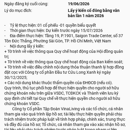
Ngày đăng ký cuối cùng:
19/06/2026
Lý do mục đích:
Lấy ý kiến cổ đông bằng văn
bản lần 1 năm 2026
- Tỷ lệ thực hiện: 01 cổ phiếu -01 quyền biểu quyết
- Thời gian thực hiện: Dự kiến trước ngày 15/07/2026
- Địa điểm thực hiện: Tầng 19, P.1901, Saigon Trade Center, số 37
Tôn Đức Thắng, Phường Sài Gòn, TP. Hồ Chí Minh, Việt Nam
- Nội dung lấy ý kiến:
+ Tờ trình về việc thông qua Quy chế hoạt động của Hội đồng quản
trị;
+ Tờ trình về việc thông qua Quy chế hoạt động của Ban kiểm soát;
+ Tờ trình về việc điều chỉnh nội dung thỏa thuận thanh lý hợp đồng
đặt cọc với Công ty cổ phần Đầu tư Cửu Long Xanh ký ngày
30/12/2025;
+ Các nội dung khác thuộc thẩm quyền của ĐHĐCĐ (nếu có).
Quy trình, thủ tục phối hợp để thực hiện quyền cho người sở hữu
chứng khoán nêu trên giữa VSDC, TCĐKCK và Thành viên lưu ký
quy định chi tiết tại Quy chế về thực hiện quyền cho người sở hữu
chứng khoán VSDC.
Công ty Cổ phần Tập Đoàn VinaLiving và các tổ chức, cá nhân
tham gia vào quá trình lập hồ sơ, tài liệu thực hiện quyền phải chịu
trách nhiệm trước pháp luật về tính hợp pháp, chính xác, trung thực
và đầy đủ của hồ sơ; Tổ chức, cá nhân tham gia vào xác nhận hồ sơ,
tài liệu phải chịu trách nhiệm trước pháp luật trong phạm vi liên