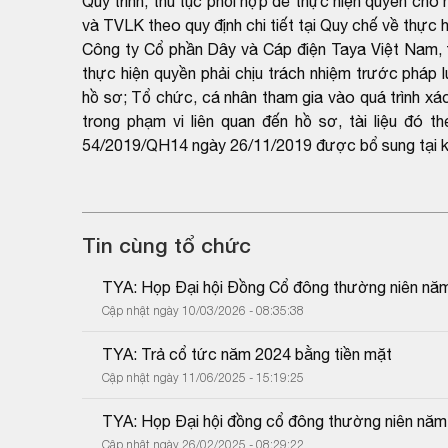
Quy trình, thủ tục phối hợp để thực hiện quyền c
và TVLK theo quy định chi tiết tại Quy chế về thự
Công ty Cổ phần Dây và Cáp điện Taya Việt Nam, tổ
thực hiện quyền phải chịu trách nhiệm trước pháp l
hồ sơ; Tổ chức, cá nhân tham gia vào quá trình xác 
trong phạm vi liên quan đến hồ sơ, tài liệu đó 
54/2019/QH14 ngày 26/11/2019 được bổ sung tại k
Tin cùng tổ chức
TYA: Họp Đại hội Đồng Cổ đông thường niên nă
Cập nhật ngày 10/03/2026 - 08:35:38
TYA: Trả cổ tức năm 2024 bằng tiền mặt
Cập nhật ngày 11/06/2025 - 15:19:25
TYA: Họp Đại hội đồng cổ đông thường niên nă
Cập nhật ngày 26/02/2025 - 08:29:22