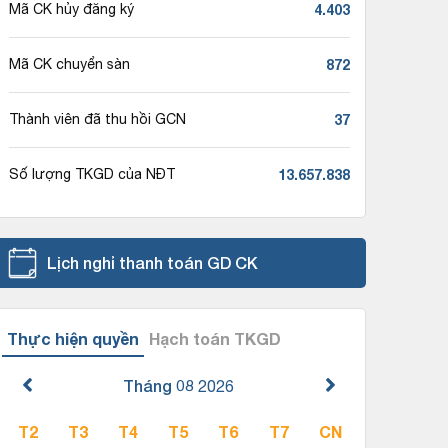
4.403
Mã CK hủy đăng ký
872
Mã CK chuyển sàn
37
Thành viên đã thu hồi GCN
13.657.838
Số lượng TKGD của NĐT
Lịch nghỉ thanh toán GD CK
Thực hiện quyền
Hạch toán TKGD
Tháng 08
2026
T2
T3
T4
T5
T6
T7
CN