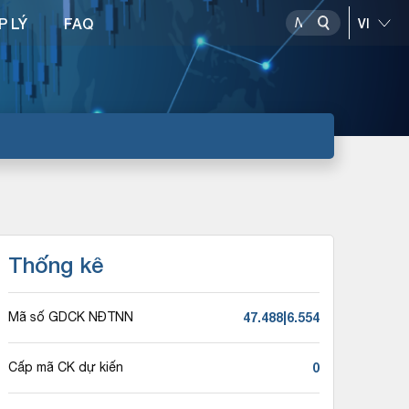
P LÝ
FAQ
Thống kê
47.488|6.554
Mã số GDCK NĐTNN
0
Cấp mã CK dự kiến