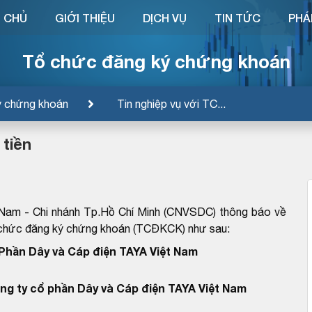
 CHỦ
GIỚI THIỆU
DỊCH VỤ
TIN TỨC
PHÁ
Tổ chức đăng ký chứng khoán
ý chứng khoán
Tin nghiệp vụ với TC...
 tiền
 Nam - Chi nhánh Tp.Hồ Chí Minh (CNVSDC) thông báo về
ổ chức đăng ký chứng khoán (TCĐKCK) như sau:
Phần Dây và Cáp điện TAYA Việt Nam
ng ty cổ phần Dây và Cáp điện TAYA Việt Nam