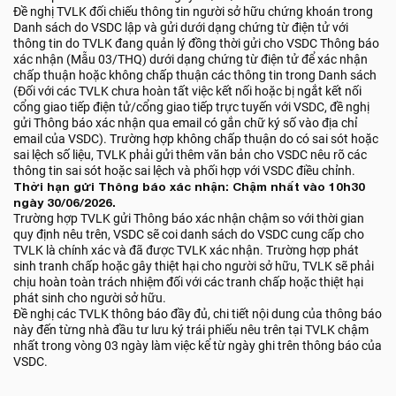
Đề nghị TVLK đối chiếu thông tin người sở hữu chứng khoán trong
Danh sách do VSDC lập và gửi dưới dạng chứng từ điện tử với
thông tin do TVLK đang quản lý đồng thời gửi cho VSDC Thông báo
xác nhận (Mẫu 03/THQ) dưới dạng chứng từ điện tử để xác nhận
chấp thuận hoặc không chấp thuận các thông tin trong Danh sách
(Đối với các TVLK chưa hoàn tất việc kết nối hoặc bị ngắt kết nối
cổng giao tiếp điện tử/cổng giao tiếp trực tuyến với VSDC, đề nghị
gửi Thông báo xác nhận qua email có gắn chữ ký số vào địa chỉ
email của VSDC). Trường hợp không chấp thuận do có sai sót hoặc
sai lệch số liệu, TVLK phải gửi thêm văn bản cho VSDC nêu rõ các
thông tin sai sót hoặc sai lệch và phối hợp với VSDC điều chỉnh.
Thời hạn gửi Thông báo xác nhận: Chậm nhất vào 10h30
ngày 30/06/2026.
Trường hợp TVLK gửi Thông báo xác nhận chậm so với thời gian
quy định nêu trên, VSDC sẽ coi danh sách do VSDC cung cấp cho
TVLK là chính xác và đã được TVLK xác nhận. Trường hợp phát
sinh tranh chấp hoặc gây thiệt hại cho người sở hữu, TVLK sẽ phải
chịu hoàn toàn trách nhiệm đối với các tranh chấp hoặc thiệt hại
phát sinh cho người sở hữu.
Đề nghị các TVLK thông báo đầy đủ, chi tiết nội dung của thông báo
này đến từng nhà đầu tư lưu ký trái phiếu nêu trên tại TVLK chậm
nhất trong vòng 03 ngày làm việc kể từ ngày ghi trên thông báo của
VSDC.