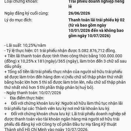
Loại chứng khoán:
Trái phiếu doanh nghiệp riêng
lẻ
Ngày đăng ký cuối cùng:
26/06/2026
Lý do mục đích:
Thanh toán lãi trái phiếu kỳ 02
(từ và bao gồm ngày
10/01/2026 đến và không bao
gồm ngày 10/07/2026)
- Lãi suất: 10,25%/năm
- Tỷ lệ thực hiện: 01 trái phiếu nhận được 5.082.876,712 đồng.
+ Tiền lãi thanh toán được tính theo công thức bằng 100.000.000
(đồng) x 10,25% x 181(ngày)/365 (ngày), làm tròn đến 3 chữ số sau
dấu phẩy.
+ Tổng số tiền lãi trái phiếu thực nhận của người sở hữu trái phiếu
sẽ được làm tròn đến hàng đơn vị (nếu chữ số thập phân thứ nhất
bằng hoặc lớn hơn 5 thì số được làm tròn lên, nếu chữ số thập phân
thứ nhất nhỏ hơn 5 thì phần thập phân bị huỷ bỏ).
- Ngày thanh toán: 10/07/2026
- Địa điểm thực hiện:
+ Đối với chứng khoán lưu ký: Người sở hữu làm thủ tục nhận lãi
trái phiếu tại các Thành viên lưu ký nơi mở tài khoản lưu ký.
+ Đối với chứng khoán chưa lưu ký: Lãi trái phiếu doanh nghiệp sẽ
được thanh toán vào tài khoản ngân hàng mà người sở hữu trái
phiếu đã đăng ký với Công ty cổ phần Đầu tư Hạ tầng Kỹ thuật
Thành phố Hồ Chí Minh vào ngày 10/07/2026.