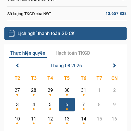
13.657.838
Số lượng TKGD của NĐT
Lịch nghỉ thanh toán GD CK
Thực hiện quyền
Hạch toán TKGD
Tháng 08
2026
T2
T3
T4
T5
T6
T7
CN
27
28
29
30
31
1
2
3
4
5
6
7
8
9
10
11
12
13
14
15
16