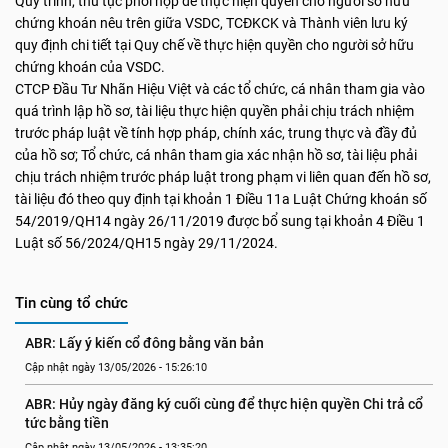
Quy trình, thủ tục phối hợp để thực hiện quyền cho người sở hữu
chứng khoán nêu trên giữa VSDC, TCĐKCK và Thành viên lưu ký
quy định chi tiết tại Quy chế về thực hiện quyền cho người sở hữu
chứng khoán của VSDC.
CTCP Đầu Tư Nhãn Hiệu Việt và các tổ chức, cá nhân tham gia vào
quá trình lập hồ sơ, tài liệu thực hiện quyền phải chịu trách nhiệm
trước pháp luật về tính hợp pháp, chính xác, trung thực và đầy đủ
của hồ sơ; Tổ chức, cá nhân tham gia xác nhận hồ sơ, tài liệu phải
chịu trách nhiệm trước pháp luật trong phạm vi liên quan đến hồ sơ,
tài liệu đó theo quy định tại khoản 1 Điều 11a Luật Chứng khoán số
54/2019/QH14 ngày 26/11/2019 được bổ sung tại khoản 4 Điều 1
Luật số 56/2024/QH15 ngày 29/11/2024.
Tin cùng tổ chức
ABR: Lấy ý kiến cổ đông bằng văn bản
Cập nhật ngày 13/05/2026 - 15:26:10
ABR: Hủy ngày đăng ký cuối cùng để thực hiện quyền Chi trả cổ 
tức bằng tiền
Cập nhật ngày 13/05/2026 - 13:35:20