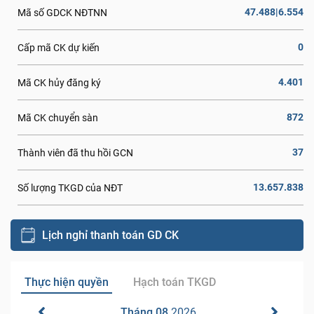
47.488|6.554
Mã số GDCK NĐTNN
0
Cấp mã CK dự kiến
4.401
Mã CK hủy đăng ký
872
Mã CK chuyển sàn
37
Thành viên đã thu hồi GCN
13.657.838
Số lượng TKGD của NĐT
Lịch nghỉ thanh toán GD CK
Thực hiện quyền
Hạch toán TKGD
Tháng 08
2026