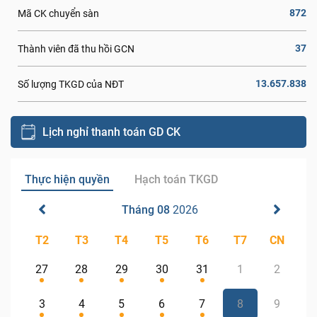
872
Mã CK chuyển sàn
37
Thành viên đã thu hồi GCN
13.657.838
Số lượng TKGD của NĐT
Lịch nghỉ thanh toán GD CK
Thực hiện quyền
Hạch toán TKGD
Tháng 08
2026
T2
T3
T4
T5
T6
T7
CN
27
28
29
30
31
1
2
3
4
5
6
7
8
9