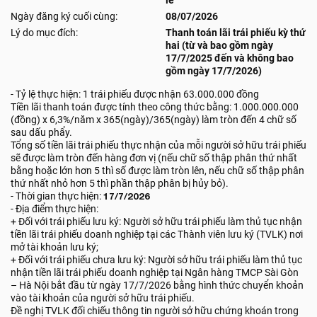
lẻ
Ngày đăng ký cuối cùng:
08/07/2026
Lý do mục đích:
Thanh toán lãi trái phiếu kỳ thứ
hai (từ và bao gồm ngày
17/7/2025 đến và không bao
gồm ngày 17/7/2026)
- Tỷ lệ thực hiện: 1 trái phiếu được nhận 63.000.000 đồng
Tiền lãi thanh toán được tính theo công thức bằng: 1.000.000.000
(đồng) x 6,3%/năm x 365(ngày)/365(ngày) làm tròn đến 4 chữ số
sau dấu phẩy.
Tổng số tiền lãi trái phiếu thực nhận của mỗi người sở hữu trái phiếu
sẽ được làm tròn đến hàng đơn vị (nếu chữ số thập phân thứ nhất
bằng hoặc lớn hơn 5 thì số được làm tròn lên, nếu chữ số thập phân
thứ nhất nhỏ hơn 5 thì phần thập phân bị hủy bỏ).
- Thời gian thực hiện:
17/7/2026
- Địa điểm thực hiện:
+ Đối với trái phiếu lưu ký: Người sở hữu trái phiếu làm thủ tục nhận
tiền lãi trái phiếu doanh nghiệp tại các Thành viên lưu ký (TVLK) nơi
mở tài khoản lưu ký;
+ Đối với trái phiếu chưa lưu ký: Người sở hữu trái phiếu làm thủ tục
nhận tiền lãi trái phiếu doanh nghiệp tại Ngân hàng TMCP Sài Gòn
– Hà Nội bắt đầu từ ngày 17/7/2026 bằng hình thức chuyển khoản
vào tài khoản của người sở hữu trái phiếu.
Đề nghị TVLK đối chiếu thông tin người sở hữu chứng khoán trong