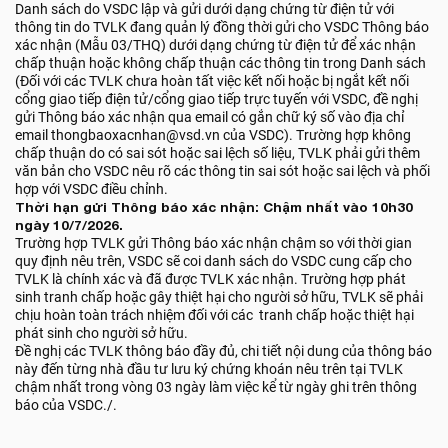
Danh sách do VSDC lập và gửi dưới dạng chứng từ điện tử với
thông tin do TVLK đang quản lý đồng thời gửi cho VSDC Thông báo
xác nhận (Mẫu 03/THQ) dưới dạng chứng từ điện tử để xác nhận
chấp thuận hoặc không chấp thuận các thông tin trong Danh sách
(Đối với các TVLK chưa hoàn tất việc kết nối hoặc bị ngắt kết nối
cổng giao tiếp điện tử/cổng giao tiếp trực tuyến với VSDC, đề nghị
gửi Thông báo xác nhận qua email có gắn chữ ký số vào địa chỉ
email thongbaoxacnhan@vsd.vn của VSDC). Trường hợp không
chấp thuận do có sai sót hoặc sai lệch số liệu, TVLK phải gửi thêm
văn bản cho VSDC nêu rõ các thông tin sai sót hoặc sai lệch và phối
hợp với VSDC điều chỉnh.
Thời hạn gửi Thông báo xác nhận: Chậm nhất vào 10h30
ngày 10/7/2026.
Trường hợp TVLK gửi Thông báo xác nhận chậm so với thời gian
quy định nêu trên, VSDC sẽ coi danh sách do VSDC cung cấp cho
TVLK là chính xác và đã được TVLK xác nhận. Trường hợp phát
sinh tranh chấp hoặc gây thiệt hại cho người sở hữu, TVLK sẽ phải
chịu hoàn toàn trách nhiệm đối với các tranh chấp hoặc thiệt hại
phát sinh cho người sở hữu.
Đề nghị các TVLK thông báo đầy đủ, chi tiết nội dung của thông báo
này đến từng nhà đầu tư lưu ký chứng khoán nêu trên tại TVLK
chậm nhất trong vòng 03 ngày làm việc kể từ ngày ghi trên thông
báo của VSDC./.