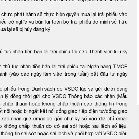
ổ chức phát hành sẽ thực hiện quyền mua lại trái phiếu vào
iếu có nghĩa vụ bán lại toàn bộ trái phiếu do mình sở hữu
ua lại sẽ bị hủy đăng ký
 tục nhận tiền bán lại trái phiếu tại các Thành viên lưu ký
m thủ tục nhận tiền bán lại trái phiếu tại Ngân hàng TMCP
ành (vào các ngày làm việc trong tuần) bắt đầu từ ngày
rái phiếu trong Danh sách do VSDC lập và gửi dưới dạng
ản lý đồng thời gửi cho VSDC Thông báo xác nhận (Mẫu
 chấp thuận hoặc không chấp thuận các thông tin trong
 nối hoặc bị ngắt kết nối cổng giao tiếp điện tử/cổng giao
 xác nhận qua email có gắn chữ ký số vào địa chỉ email
hông chấp thuận do có sai sót hoặc sai lệch số liệu,
ông tin sai sót hoặc sai lệch và phối hợp với VSDC điều