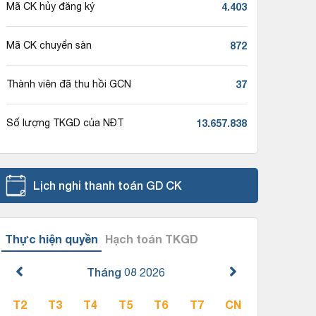
4.403
Mã CK hủy đăng ký
872
Mã CK chuyển sàn
37
Thành viên đã thu hồi GCN
13.657.838
Số lượng TKGD của NĐT
Lịch nghỉ thanh toán GD CK
Thực hiện quyền
Hạch toán TKGD
Tháng 08
2026
T2
T3
T4
T5
T6
T7
CN