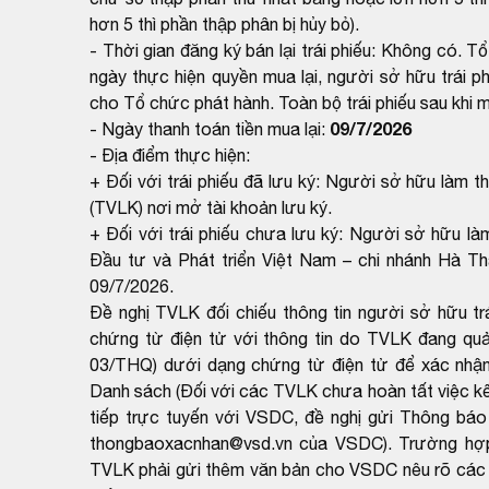
hơn 5 thì phần thập phân bị hủy bỏ).
- Thời gian đăng ký bán lại trái phiếu: Không có. T
ngày thực hiện quyền mua lại, người sở hữu trái ph
cho Tổ chức phát hành. Toàn bộ trái phiếu sau khi m
09/7/2026
- Ngày thanh toán tiền mua lại:
- Địa điểm thực hiện:
+ Đối với trái phiếu đã lưu ký: Người sở hữu làm thủ
(TVLK) nơi mở tài khoản lưu ký.
+ Đối với trái phiếu chưa lưu ký: Người sở hữu là
Đầu tư và Phát triển Việt Nam – chi nhánh Hà Th
09/7/2026.
Đề nghị TVLK đối chiếu thông tin người sở hữu t
chứng từ điện tử với thông tin do TVLK đang qu
03/THQ) dưới dạng chứng từ điện tử để xác nhận
Danh sách (Đối với các TVLK chưa hoàn tất việc kết
tiếp trực tuyến với VSDC, đề nghị gửi Thông báo
thongbaoxacnhan@vsd.vn của VSDC). Trường hợp k
TVLK phải gửi thêm văn bản cho VSDC nêu rõ các th