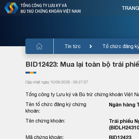
TRANG
Tin tức
Tổ chức đăng k
BID12423: Mua lại toàn bộ trái ph
Cập nhật ngày 10/06/2026 - 09:27:37
Tổng công ty Lưu ký và Bù trừ chứng khoán Việt N
Tên tổ chức đăng ký chứng
Ngân hàng T
khoán:
Tên chứng khoán:
Trái phiếu 
(BIDLH24310
Mã chứng khoán:
BID12423