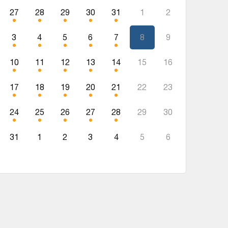
27
28
29
30
31
1
2
3
4
5
6
7
8
9
10
11
12
13
14
15
16
17
18
19
20
21
22
23
24
25
26
27
28
29
30
31
1
2
3
4
5
6