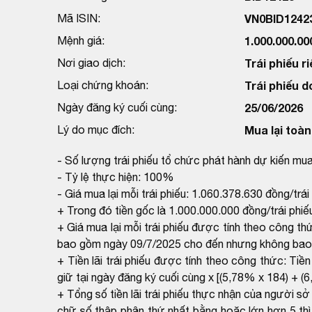
Mã ISIN:
VN0BID1242
Mệnh giá:
1.000.000.0
Nơi giao dịch:
Trái phiếu ri
Loại chứng khoán:
Trái phiếu d
Ngày đăng ký cuối cùng:
25/06/2026
Lý do mục đích:
Mua lại toà
- Số lượng trái phiếu tổ chức phát hành dự kiến mua l
- Tỷ lệ thực hiện: 100%
- Giá mua lại mỗi trái phiếu: 1.060.378.630 đồng/trái
+ Trong đó tiền gốc là 1.000.000.000 đồng/trái phiếu 
+ Giá mua lại mỗi trái phiếu được tính theo công t
bao gồm ngày 09/7/2025 cho đến nhưng không bao g
+ Tiền lãi trái phiếu được tính theo công thức: Tiề
giữ tại ngày đăng ký cuối cùng x [(5,78% x 184) + (
+ Tổng số tiền lãi trái phiếu thực nhận của người s
chữ số thập phân thứ nhất bằng hoặc lớn hơn 5 thì