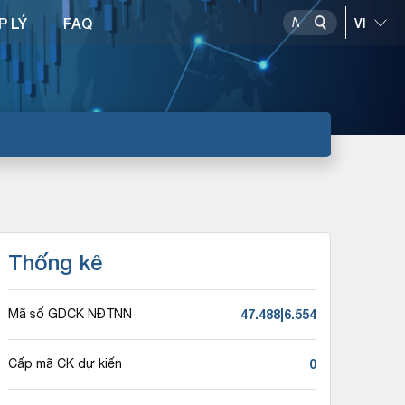
P LÝ
FAQ
Thống kê
47.488|6.554
Mã số GDCK NĐTNN
0
Cấp mã CK dự kiến