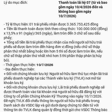
Lý do mục đích:
Thanh toán lãi kỳ 07 (từ và bao
gồm ngày 10/4/2026 đến và
không bao gồm ngày
10/7/2026)
- Tỷ lệ thực hiện: 01 trái phiếu nhận được 3.365.753,425 đồng
+ Tiền lãi thanh toán được tính theo công thức: 100.000.000 (đồng)
x 13,5% x 91 (ngày)/365 (ngày), làm tròn đến 3 chữ số sau dấu
phẩy;
+ Tổng số tiền lãi trái phiếu thực nhận của mỗi người sở hữu trái
phiếu sẽ được làm tròn đến hàng đơn vị đồng (nếu chữ số thập
phân thứ nhất bằng hoặc lớn hơn 5 thì số được làm tròn lên, nếu
chữ số thập phân thứ nhất nhỏ hơn 5 thì phần thập phân bị hủy
bỏ).
- Thời gian thực hiện:
10/7/2026
- Địa điểm thực hiện:
+ Đối với chứng khoán lưu ký: Người sở hữu làm thủ tục nhận lãi trái
phiếu doanh nghiệp tại các Thành viên lưu ký (TVLK) nơi mở tài
khoản lưu ký.
+ Đối với chứng khoán chưa lưu ký: Lãi trái phiếu doanh nghiệp sẽ
được thanh toán vào tài khoản mà người sở hữu đã đăng ký với
Công ty cổ phần Chứng khoán Kỹ Thương vào ngày 10/7/2026.
Đề nghị TVLK đối chiếu thông tin người sở hữu trái phiếu trong
Danh sách do VSDC lập và gửi dưới dạng chứng từ điện tử với
thông tin do TVLK đang quản lý đồng thời gửi cho VSDC Thông báo