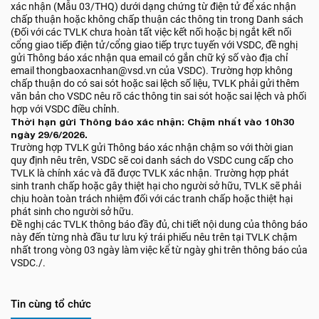
xác nhận (Mẫu 03/THQ) dưới dạng chứng từ điện tử để xác nhận
chấp thuận hoặc không chấp thuận các thông tin trong Danh sách
(Đối với các TVLK chưa hoàn tất việc kết nối hoặc bị ngắt kết nối
cổng giao tiếp điện tử/cổng giao tiếp trực tuyến với VSDC, đề nghị
gửi Thông báo xác nhận qua email có gắn chữ ký số vào địa chỉ
email thongbaoxacnhan@vsd.vn của VSDC). Trường hợp không
chấp thuận do có sai sót hoặc sai lệch số liệu, TVLK phải gửi thêm
văn bản cho VSDC nêu rõ các thông tin sai sót hoặc sai lệch và phối
hợp với VSDC điều chỉnh.
Thời hạn gửi Thông báo xác nhận: Chậm nhất vào 10h30
ngày 29/6/2026.
Trường hợp TVLK gửi Thông báo xác nhận chậm so với thời gian
quy định nêu trên, VSDC sẽ coi danh sách do VSDC cung cấp cho
TVLK là chính xác và đã được TVLK xác nhận. Trường hợp phát
sinh tranh chấp hoặc gây thiệt hại cho người sở hữu, TVLK sẽ phải
chịu hoàn toàn trách nhiệm đối với các tranh chấp hoặc thiệt hại
phát sinh cho người sở hữu.
Đề nghị các TVLK thông báo đầy đủ, chi tiết nội dung của thông báo
này đến từng nhà đầu tư lưu ký trái phiếu nêu trên tại TVLK chậm
nhất trong vòng 03 ngày làm việc kể từ ngày ghi trên thông báo của
VSDC./.
Tin cùng tổ chức