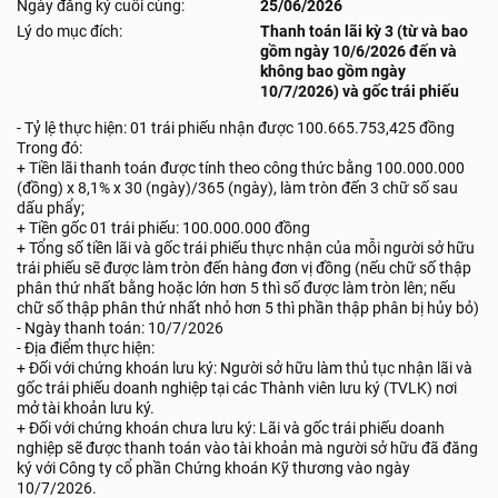
Ngày đăng ký cuối cùng:
25/06/2026
Lý do mục đích:
Thanh toán lãi kỳ 3 (từ và bao
gồm ngày 10/6/2026 đến và
không bao gồm ngày
10/7/2026) và gốc trái phiếu
- Tỷ lệ thực hiện: 01 trái phiếu nhận được 100.665.753,425 đồng
Trong đó:
+ Tiền lãi thanh toán được tính theo công thức bằng 100.000.000
(đồng) x 8,1% x 30 (ngày)/365 (ngày), làm tròn đến 3 chữ số sau
dấu phẩy;
+ Tiền gốc 01 trái phiếu: 100.000.000 đồng
+ Tổng số tiền lãi và gốc trái phiếu thực nhận của mỗi người sở hữu
trái phiếu sẽ được làm tròn đến hàng đơn vị đồng (nếu chữ số thập
phân thứ nhất bằng hoặc lớn hơn 5 thì số được làm tròn lên; nếu
chữ số thập phân thứ nhất nhỏ hơn 5 thì phần thập phân bị hủy bỏ)
- Ngày thanh toán: 10/7/2026
- Địa điểm thực hiện:
+ Đối với chứng khoán lưu ký: Người sở hữu làm thủ tục nhận lãi và
gốc trái phiếu doanh nghiệp tại các Thành viên lưu ký (TVLK) nơi
mở tài khoản lưu ký.
+ Đối với chứng khoán chưa lưu ký: Lãi và gốc trái phiếu doanh
nghiệp sẽ được thanh toán vào tài khoản mà người sở hữu đã đăng
ký với Công ty cổ phần Chứng khoán Kỹ thương vào ngày
10/7/2026.