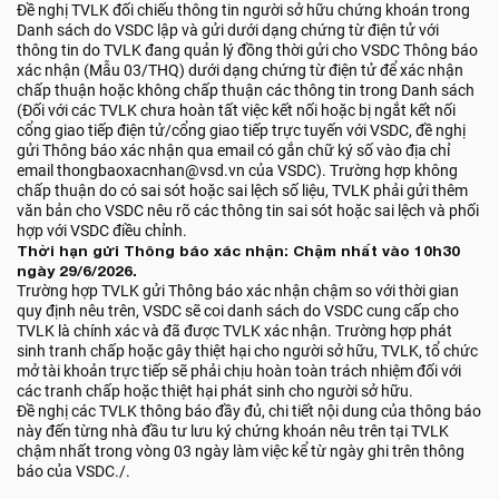
Đề nghị TVLK đối chiếu thông tin người sở hữu chứng khoán trong
Danh sách do VSDC lập và gửi dưới dạng chứng từ điện tử với
thông tin do TVLK đang quản lý đồng thời gửi cho VSDC Thông báo
xác nhận (Mẫu 03/THQ) dưới dạng chứng từ điện tử để xác nhận
chấp thuận hoặc không chấp thuận các thông tin trong Danh sách
(Đối với các TVLK chưa hoàn tất việc kết nối hoặc bị ngắt kết nối
cổng giao tiếp điện tử/cổng giao tiếp trực tuyến với VSDC, đề nghị
gửi Thông báo xác nhận qua email có gắn chữ ký số vào địa chỉ
email thongbaoxacnhan@vsd.vn của VSDC). Trường hợp không
chấp thuận do có sai sót hoặc sai lệch số liệu, TVLK phải gửi thêm
văn bản cho VSDC nêu rõ các thông tin sai sót hoặc sai lệch và phối
hợp với VSDC điều chỉnh.
Thời hạn gửi Thông báo xác nhận: Chậm nhất vào 10h30
ngày 29/6/2026.
Trường hợp TVLK gửi Thông báo xác nhận chậm so với thời gian
quy định nêu trên, VSDC sẽ coi danh sách do VSDC cung cấp cho
TVLK là chính xác và đã được TVLK xác nhận. Trường hợp phát
sinh tranh chấp hoặc gây thiệt hại cho người sở hữu, TVLK, tổ chức
mở tài khoản trực tiếp sẽ phải chịu hoàn toàn trách nhiệm đối với
các tranh chấp hoặc thiệt hại phát sinh cho người sở hữu.
Đề nghị các TVLK thông báo đầy đủ, chi tiết nội dung của thông báo
này đến từng nhà đầu tư lưu ký chứng khoán nêu trên tại TVLK
chậm nhất trong vòng 03 ngày làm việc kể từ ngày ghi trên thông
báo của VSDC./.