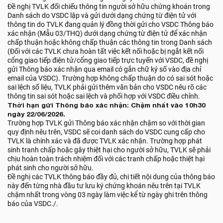
Đề nghị TVLK đối chiếu thông tin người sở hữu chứng khoán trong
Danh sách do VSDC lập và gửi dưới dạng chứng từ điện tử với
thông tin do TVLK đang quản lý đồng thời gửi cho VSDC Thông báo
xác nhận (Mẫu 03/THQ) dưới dạng chứng từ điện tử để xác nhận
chấp thuận hoặc không chấp thuận các thông tin trong Danh sách
(Đối với các TVLK chưa hoàn tất việc kết nối hoặc bị ngắt kết nối
cổng giao tiếp điện tử/cổng giao tiếp trực tuyến với VSDC, đề nghị
gửi Thông báo xác nhận qua email có gắn chữ ký số vào địa chỉ
email của VSDC). Trường hợp không chấp thuận do có sai sót hoặc
sai lệch số liệu, TVLK phải gửi thêm văn bản cho VSDC nêu rõ các
thông tin sai sót hoặc sai lệch và phối hợp với VSDC điều chỉnh.
Thời hạn gửi Thông báo xác nhận: Chậm nhất vào 10h30
ngày 22/06/2026.
Trường hợp TVLK gửi Thông báo xác nhận chậm so với thời gian
quy định nêu trên, VSDC sẽ coi danh sách do VSDC cung cấp cho
TVLK là chính xác và đã được TVLK xác nhận. Trường hợp phát
sinh tranh chấp hoặc gây thiệt hại cho người sở hữu, TVLK sẽ phải
chịu hoàn toàn trách nhiệm đối với các tranh chấp hoặc thiệt hại
phát sinh cho người sở hữu.
Đề nghị các TVLK thông báo đầy đủ, chi tiết nội dung của thông báo
này đến từng nhà đầu tư lưu ký chứng khoán nêu trên tại TVLK
chậm nhất trong vòng 03 ngày làm việc kể từ ngày ghi trên thông
báo của VSDC./.