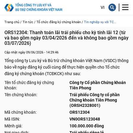
Trang chủ /
Tin tức /
Tổ chức đăng ký chứng khoán /
Tin nghiệp vụ với TC...
ORS12304: Thanh toán lãi trái phiếu cho kỳ tính lãi 12 (từ 
và bao gồm ngày 03/04/2026 đến và không bao gồm ngày 
03/07/2026)
Cập nhật ngày 09/06/2026 - 14:29:46
Tổng công ty Lưu ký và Bù trừ chứng khoán Việt Nam (VSDC) thông
báo về ngày đăng ký cuối cùng để thực hiện quyền cho Tổ chức
đăng ký chứng khoán (TCĐKCK) như sau:
Tên tổ chức đăng ký chứng
Công ty Cổ phần Chứng khoán
khoán:
Tiên Phong
Tên chứng khoán:
Trái phiếu Công ty cổ phần
Chứng khoán Tiên Phong
(ORSH2328001)
Mã chứng khoán:
ORS12304
Mã ISIN:
VN0ORS123048
Mệnh giá:
100.000.000 đồng
Nơi giao dịch:
Trái phiếu riêng lẻ