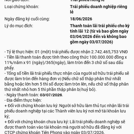
Loại chứng khoán:
Trái phiếu doanh nghiệp riêng
lẻ
Ngày đăng ký cuối cùng:
18/06/2026
Lý do mục đích:
Thanh toán lãi trái phiếu cho kỳ
tính lãi 12 (từ và bao gồm ngày
03/04/2026 đến và không bao
gồm ngày 03/07/2026)
- Tỷ lệ thực hiện: 01 (một) trái phiếu được nhận 2.742.465,753 VNĐ
- Tiền lãi thanh toán được tính theo công thức 100.000.000 đồng x
11%/năm x 91 (ngày)/365(ngày), làm tròn đến 3 chữ số sau dấu
phẩy.
- Tổng số tiền lãi trái phiếu thực nhận của người sở hữu trái phiếu sẽ
được làm tròn đến hàng đơn vị (Nếu chữ số thập phân thứ nhất
bằng hoặc lớn hơn 5 thì số được làm tròn lên, nếu chữ số thập phân
thứ nhất nhỏ hơn 5 thì phần thập phân bị huỷ bỏ).
- Ngày thanh toán:
03/07/2026
.
- Địa điểm thực hiện:
+ Đối với chứng khoán lưu ký: Người sở hữu làm thủ tục nhận lãi trái
phiếu doanh nghiệp tại các Thành viên lưu ký nơi mở tài khoản lưu
ký;
+ Đối với chứng khoán chưa lưu ký: Lãi trái phiếu doanh nghiệp sẽ
được thanh toán vào tài khoản mà người sở hữu đã đăng ký với
CTCP chứng khoán Tiên Phong vào ngày 03/07/2026.