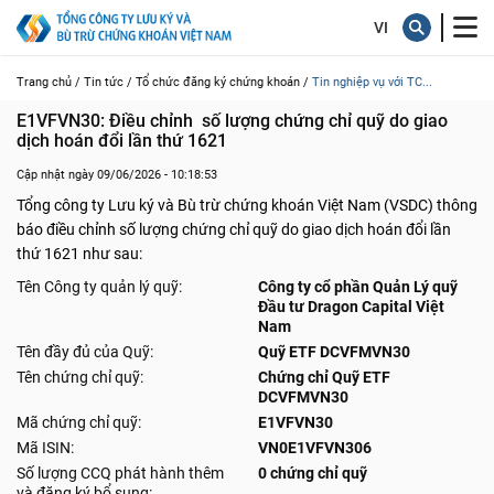
Trang chủ /
Tin tức /
Tổ chức đăng ký chứng khoán /
Tin nghiệp vụ với TC...
E1VFVN30: Điều chỉnh  số lượng chứng chỉ quỹ do giao 
dịch hoán đổi lần thứ 1621
Cập nhật ngày 09/06/2026 - 10:18:53
Tổng công ty Lưu ký và Bù trừ chứng khoán Việt Nam (VSDC) thông
báo điều chỉnh số lượng chứng chỉ quỹ do giao dịch hoán đổi lần
thứ 1621 như sau:
Tên Công ty quản lý quỹ:
Công ty cổ phần Quản Lý quỹ
Đầu tư Dragon Capital Việt
Nam
Tên đầy đủ của Quỹ:
Quỹ ETF DCVFMVN30
Tên chứng chỉ quỹ:
Chứng chỉ Quỹ ETF
DCVFMVN30
Mã chứng chỉ quỹ:
E1VFVN30
Mã ISIN:
VN0E1VFVN306
Số lượng CCQ phát hành thêm
0 chứng chỉ quỹ
và đăng ký bổ sung: