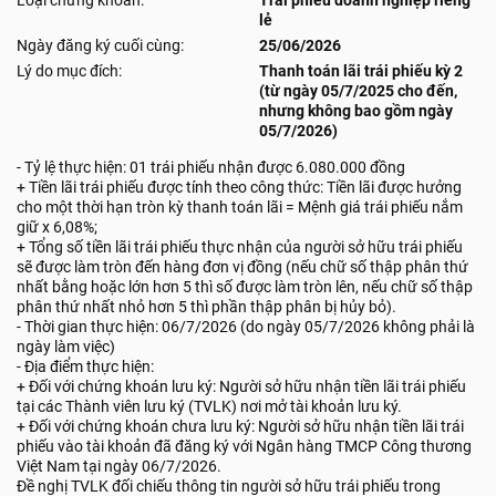
Loại chứng khoán:
Trái phiếu doanh nghiệp riêng
lẻ
Ngày đăng ký cuối cùng:
25/06/2026
Lý do mục đích:
Thanh toán lãi trái phiếu kỳ 2
(từ ngày 05/7/2025 cho đến,
nhưng không bao gồm ngày
05/7/2026)
- Tỷ lệ thực hiện: 01 trái phiếu nhận được 6.080.000 đồng
+ Tiền lãi trái phiếu được tính theo công thức: Tiền lãi được hưởng
cho một thời hạn tròn kỳ thanh toán lãi = Mệnh giá trái phiếu nắm
giữ x 6,08%;
+ Tổng số tiền lãi trái phiếu thực nhận của người sở hữu trái phiếu
sẽ được làm tròn đến hàng đơn vị đồng (nếu chữ số thập phân thứ
nhất bằng hoặc lớn hơn 5 thì số được làm tròn lên, nếu chữ số thập
phân thứ nhất nhỏ hơn 5 thì phần thập phân bị hủy bỏ).
- Thời gian thực hiện: 06/7/2026 (do ngày 05/7/2026 không phải là
ngày làm việc)
- Địa điểm thực hiện:
+ Đối với chứng khoán lưu ký: Người sở hữu nhận tiền lãi trái phiếu
tại các Thành viên lưu ký (TVLK) nơi mở tài khoản lưu ký.
+ Đối với chứng khoán chưa lưu ký: Người sở hữu nhận tiền lãi trái
phiếu vào tài khoản đã đăng ký với Ngân hàng TMCP Công thương
Việt Nam tại ngày 06/7/2026.
Đề nghị TVLK đối chiếu thông tin người sở hữu trái phiếu trong