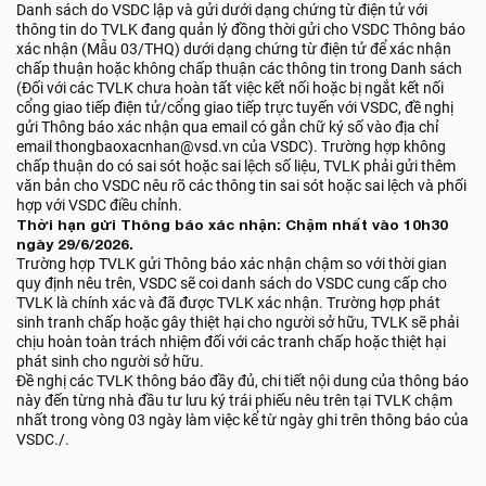
Danh sách do VSDC lập và gửi dưới dạng chứng từ điện tử với
thông tin do TVLK đang quản lý đồng thời gửi cho VSDC Thông báo
xác nhận (Mẫu 03/THQ) dưới dạng chứng từ điện tử để xác nhận
chấp thuận hoặc không chấp thuận các thông tin trong Danh sách
(Đối với các TVLK chưa hoàn tất việc kết nối hoặc bị ngắt kết nối
cổng giao tiếp điện tử/cổng giao tiếp trực tuyến với VSDC, đề nghị
gửi Thông báo xác nhận qua email có gắn chữ ký số vào địa chỉ
email thongbaoxacnhan@vsd.vn của VSDC). Trường hợp không
chấp thuận do có sai sót hoặc sai lệch số liệu, TVLK phải gửi thêm
văn bản cho VSDC nêu rõ các thông tin sai sót hoặc sai lệch và phối
hợp với VSDC điều chỉnh.
Thời hạn gửi Thông báo xác nhận: Chậm nhất vào 10h30
ngày 29/6/2026.
Trường hợp TVLK gửi Thông báo xác nhận chậm so với thời gian
quy định nêu trên, VSDC sẽ coi danh sách do VSDC cung cấp cho
TVLK là chính xác và đã được TVLK xác nhận. Trường hợp phát
sinh tranh chấp hoặc gây thiệt hại cho người sở hữu, TVLK sẽ phải
chịu hoàn toàn trách nhiệm đối với các tranh chấp hoặc thiệt hại
phát sinh cho người sở hữu.
Đề nghị các TVLK thông báo đầy đủ, chi tiết nội dung của thông báo
này đến từng nhà đầu tư lưu ký trái phiếu nêu trên tại TVLK chậm
nhất trong vòng 03 ngày làm việc kể từ ngày ghi trên thông báo của
VSDC./.