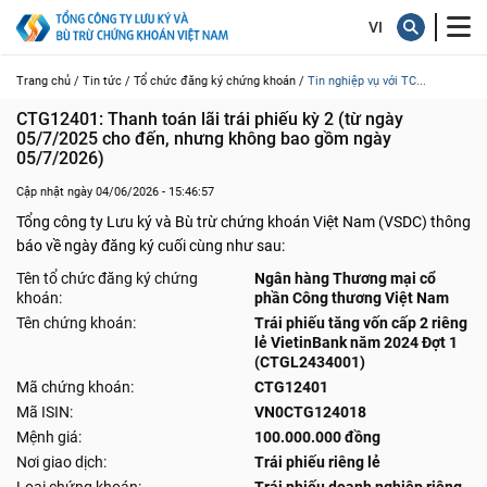
Trang chủ /
Tin tức /
Tổ chức đăng ký chứng khoán /
Tin nghiệp vụ với TC...
CTG12401: Thanh toán lãi trái phiếu kỳ 2 (từ ngày 
05/7/2025 cho đến, nhưng không bao gồm ngày 
05/7/2026)
Cập nhật ngày 04/06/2026 - 15:46:57
Tổng công ty Lưu ký và Bù trừ chứng khoán Việt Nam (VSDC) thông
báo về ngày đăng ký cuối cùng như sau:
Tên tổ chức đăng ký chứng
Ngân hàng Thương mại cổ
khoán:
phần Công thương Việt Nam
Tên chứng khoán:
Trái phiếu tăng vốn cấp 2 riêng
lẻ VietinBank năm 2024 Đợt 1
(CTGL2434001)
Mã chứng khoán:
CTG12401
Mã ISIN:
VN0CTG124018
Mệnh giá:
100.000.000 đồng
Nơi giao dịch:
Trái phiếu riêng lẻ