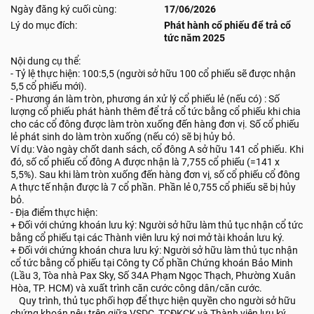
Ngày đăng ký cuối cùng:
17/06/2026
Lý do mục đích:
Phát hành cổ phiếu để trả cổ
tức năm 2025
Nội dung cụ thể:
- Tỷ lệ thực hiện: 100:5,5 (người sở hữu 100 cổ phiếu sẽ được nhận
5,5 cổ phiếu mới).
- Phương án làm tròn, phương án xử lý cổ phiếu lẻ (nếu có) : Số
lượng cổ phiếu phát hành thêm để trả cổ tức bằng cổ phiếu khi chia
cho các cổ đông được làm tròn xuống đến hàng đơn vị. Số cổ phiếu
lẻ phát sinh do làm tròn xuống (nếu có) sẽ bị hủy bỏ.
Ví dụ: Vào ngày chốt danh sách, cổ đông A sở hữu 141 cổ phiếu. Khi
đó, số cổ phiếu cổ đông A được nhận là 7,755 cổ phiếu (=141 x
5,5%). Sau khi làm tròn xuống đến hàng đơn vị, số cổ phiếu cổ đông
A thực tế nhận được là 7 cổ phần. Phần lẻ 0,755 cổ phiếu sẽ bị hủy
bỏ.
- Địa điểm thực hiện:
+ Đối với chứng khoán lưu ký: Người sở hữu làm thủ tục nhận cổ tức
bằng cổ phiếu tại các Thành viên lưu ký nơi mở tài khoản lưu ký.
+ Đối với chứng khoán chưa lưu ký: Người sở hữu làm thủ tục nhận
cổ tức bằng cổ phiếu tại Công ty Cổ phần Chứng khoán Bảo Minh
(Lầu 3, Tòa nhà Pax Sky, Số 34A Phạm Ngọc Thạch, Phường Xuân
Hòa, TP. HCM) và xuất trình căn cước công dân/căn cước.
Quy trình, thủ tục phối hợp để thực hiện quyền cho người sở hữu
chứng khoán nêu trên giữa VSDC, TCĐKCK và Thành viên lưu ký