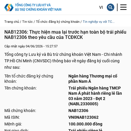
Trang chủ /
Tin tức /
Tổ chức đăng ký chứng khoán /
Tin nghiệp vụ với TC...
NAB12306: Thực hiện mua lại trước hạn toàn bộ trái phiếu 
NAB12306 theo yêu cầu của TCĐKCK
Cập nhật ngày 04/06/2026 - 15:27:57
Tổng công ty Lưu ký và Bù trừ chứng khoán Việt Nam - Chi nhánh
TP.Hồ Chí Minh (CNVSDC) thông báo về ngày đăng ký cuối cùng
như sau:
Tên tổ chức đăng ký chứng
Ngân hàng Thương mại cổ
khoán:
phần Nam Á
Tên chứng khoán:
Trái phiếu Ngân hàng TMCP
Nam Á phát hành riêng lẻ lần
03 năm 2023 - Đợt 2
(NABL2330005)
Mã chứng khoán:
NAB12306
Mã ISIN:
VN0NAB123062
Mệnh giá:
100.000.000 đồng
Nơi giao dịch:
Trái phiếu riêng lẻ