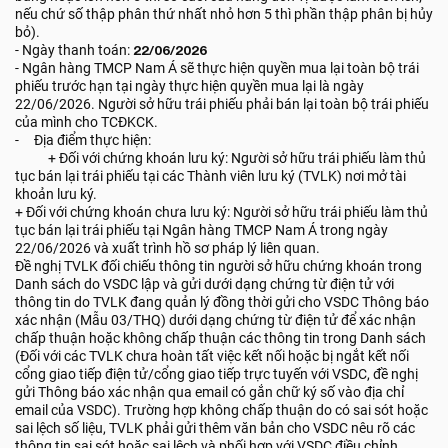
nếu chứ số thập phân thứ nhất nhỏ hơn 5 thì phần thập phân bị hủy
bỏ).
- Ngày thanh toán:
22/06/2026
- Ngân hàng TMCP Nam Á sẽ thực hiện quyền mua lại toàn bộ trái
phiếu trước hạn tại ngày thực hiện quyền mua lại là ngày
22/06/2026. Người sở hữu trái phiếu phải bán lại toàn bộ trái phiếu
của mình cho TCĐKCK.
- Địa điểm thực hiện:
+ Đối với chứng khoán lưu ký: Người sở hữu trái phiếu làm thủ
tục bán lại trái phiếu tại các Thành viên lưu ký (TVLK) nơi mở tài
khoản lưu ký.
+ Đối với chứng khoán chưa lưu ký: Người sở hữu trái phiếu làm thủ
tục bán lại trái phiếu tại Ngân hàng TMCP Nam Á trong ngày
22/06/2026 và xuất trình hồ sơ pháp lý liên quan.
Đề nghị TVLK đối chiếu thông tin người sở hữu chứng khoán trong
Danh sách do VSDC lập và gửi dưới dạng chứng từ điện tử với
thông tin do TVLK đang quản lý đồng thời gửi cho VSDC Thông báo
xác nhận (Mẫu 03/THQ) dưới dạng chứng từ điện tử để xác nhận
chấp thuận hoặc không chấp thuận các thông tin trong Danh sách
(Đối với các TVLK chưa hoàn tất việc kết nối hoặc bị ngắt kết nối
cổng giao tiếp điện tử/cổng giao tiếp trực tuyến với VSDC, đề nghị
gửi Thông báo xác nhận qua email có gắn chữ ký số vào địa chỉ
email của VSDC). Trường hợp không chấp thuận do có sai sót hoặc
sai lệch số liệu, TVLK phải gửi thêm văn bản cho VSDC nêu rõ các
thông tin sai sót hoặc sai lệch và phối hợp với VSDC điều chỉnh.