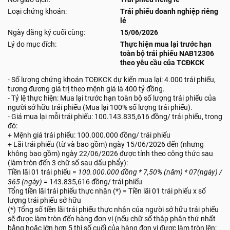
Loại chứng khoán:
Trái phiếu doanh nghiệp riêng
lẻ
Ngày đăng ký cuối cùng:
15/06/2026
Lý do mục đích:
Thực hiện mua lại trước hạn
toàn bộ trái phiếu NAB12306
theo yêu cầu của TCĐKCK
- Số lượng chứng khoán TCĐKCK dự kiến mua lại: 4.000 trái phiếu,
tương đương giá trị theo mệnh giá là 400 tỷ đồng.
- Tỷ lệ thực hiện: Mua lại trước hạn toàn bộ số lượng trái phiếu của
người sở hữu trái phiếu (Mua lại 100% số lượng trái phiếu).
- Giá mua lại mỗi trái phiếu: 100.143.835,616 đồng/ trái phiếu, trong
đó:
+ Mệnh giá trái phiếu: 100.000.000 đồng/ trái phiếu
+ Lãi trái phiếu (từ và bao gồm) ngày 15/06/2026 đến (nhưng
không bao gồm) ngày 22/06/2026 được tính theo công thức sau
(làm tròn đến 3 chữ số sau dấu phẩy):
Tiền lãi 01 trái phiếu =
100.000.000
đ
ồ
ng
*
7,50% (
n
ă
m
) * 07(
ng
à
y
) /
365 (
ng
à
y
)
= 143.835,616 đồng/ trái phiếu
Tổng tiền lãi trái phiếu thực nhận (*) = Tiền lãi 01 trái phiếu x số
lượng trái phiếu sở hữu
(*) Tổng số tiền lãi trái phiếu thực nhận của người sở hữu trái phiếu
sẽ được làm tròn đến hàng đơn vị (nếu chữ số thập phân thứ nhất
bằng hoặc lớn hơn 5 thì số cuối của hàng đơn vị được làm tròn lên;