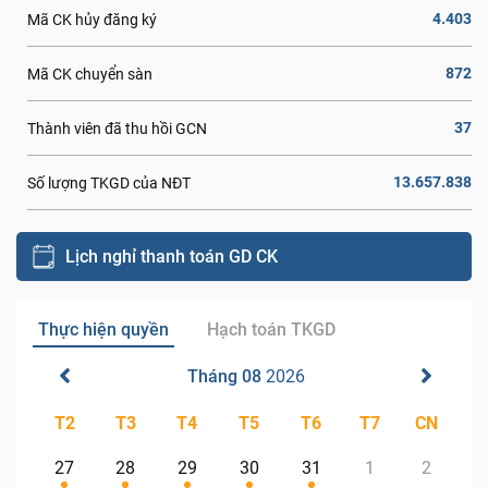
4.403
Mã CK hủy đăng ký
872
Mã CK chuyển sàn
37
Thành viên đã thu hồi GCN
13.657.838
Số lượng TKGD của NĐT
Lịch nghỉ thanh toán GD CK
Thực hiện quyền
Hạch toán TKGD
Tháng 08
2026
T2
T3
T4
T5
T6
T7
CN
27
28
29
30
31
1
2