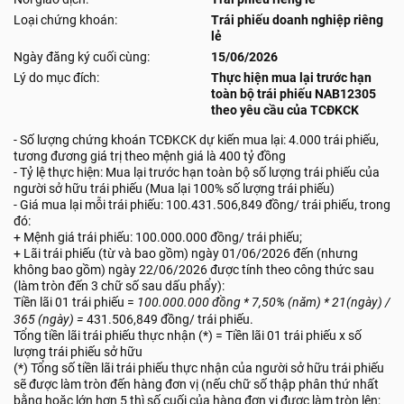
Loại chứng khoán:
Trái phiếu doanh nghiệp riêng
lẻ
Ngày đăng ký cuối cùng:
15/06/2026
Lý do mục đích:
Thực hiện mua lại trước hạn
toàn bộ trái phiếu NAB12305
theo yêu cầu của TCĐKCK
- Số lượng chứng khoán TCĐKCK dự kiến mua lại: 4.000 trái phiếu,
tương đương giá trị theo mệnh giá là 400 tỷ đồng
- Tỷ lệ thực hiện: Mua lại trước hạn toàn bộ số lượng trái phiếu của
người sở hữu trái phiếu (Mua lại 100% số lượng trái phiếu)
- Giá mua lại mỗi trái phiếu: 100.431.506,849 đồng/ trái phiếu, trong
đó:
+ Mệnh giá trái phiếu: 100.000.000 đồng/ trái phiếu;
+ Lãi trái phiếu (từ và bao gồm) ngày 01/06/2026 đến (nhưng
không bao gồm) ngày 22/06/2026 được tính theo công thức sau
(làm tròn đến 3 chữ số sau dấu phẩy):
Tiền lãi 01 trái phiếu =
100.000.000
đ
ồ
ng
*
7,50% (
n
ă
m
) * 21(
ng
à
y
) /
365 (
ng
à
y
) =
431.506,849 đồng/ trái phiếu.
Tổng tiền lãi trái phiếu thực nhận (*) = Tiền lãi 01 trái phiếu x số
lượng trái phiếu sở hữu
(*) Tổng số tiền lãi trái phiếu thực nhận của người sở hữu trái phiếu
sẽ được làm tròn đến hàng đơn vị (nếu chữ số thập phân thứ nhất
bằng hoặc lớn hơn 5 thì số cuối của hàng đơn vị được làm tròn lên;