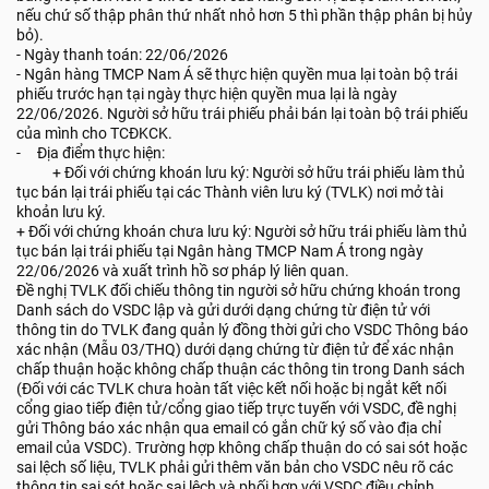
nếu chứ số thập phân thứ nhất nhỏ hơn 5 thì phần thập phân bị hủy
bỏ).
- Ngày thanh toán: 22/06/2026
- Ngân hàng TMCP Nam Á sẽ thực hiện quyền mua lại toàn bộ trái
phiếu trước hạn tại ngày thực hiện quyền mua lại là ngày
22/06/2026. Người sở hữu trái phiếu phải bán lại toàn bộ trái phiếu
của mình cho TCĐKCK.
- Địa điểm thực hiện:
+ Đối với chứng khoán lưu ký: Người sở hữu trái phiếu làm thủ
tục bán lại trái phiếu tại các Thành viên lưu ký (TVLK) nơi mở tài
khoản lưu ký.
+ Đối với chứng khoán chưa lưu ký: Người sở hữu trái phiếu làm thủ
tục bán lại trái phiếu tại Ngân hàng TMCP Nam Á trong ngày
22/06/2026 và xuất trình hồ sơ pháp lý liên quan.
Đề nghị TVLK đối chiếu thông tin người sở hữu chứng khoán trong
Danh sách do VSDC lập và gửi dưới dạng chứng từ điện tử với
thông tin do TVLK đang quản lý đồng thời gửi cho VSDC Thông báo
xác nhận (Mẫu 03/THQ) dưới dạng chứng từ điện tử để xác nhận
chấp thuận hoặc không chấp thuận các thông tin trong Danh sách
(Đối với các TVLK chưa hoàn tất việc kết nối hoặc bị ngắt kết nối
cổng giao tiếp điện tử/cổng giao tiếp trực tuyến với VSDC, đề nghị
gửi Thông báo xác nhận qua email có gắn chữ ký số vào địa chỉ
email của VSDC). Trường hợp không chấp thuận do có sai sót hoặc
sai lệch số liệu, TVLK phải gửi thêm văn bản cho VSDC nêu rõ các
thông tin sai sót hoặc sai lệch và phối hợp với VSDC điều chỉnh.