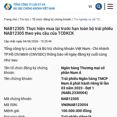
Trang chủ /
Tin tức /
Tổ chức đăng ký chứng khoán /
Tin nghiệp vụ với TC...
NAB12305: Thực hiện mua lại trước hạn toàn bộ trái phiếu 
NAB12305 theo yêu cầu của TCĐKCK
Cập nhật ngày 04/06/2026 - 15:25:44
Tổng công ty Lưu ký và Bù trừ chứng khoán Việt Nam - Chi nhánh
TP.Hồ Chí Minh (CNVSDC) thông báo về ngày đăng ký cuối cùng
như sau:
Tên tổ chức đăng ký chứng
Ngân hàng Thương mại cổ
khoán:
phần Nam Á
Tên chứng khoán:
Trái phiếu Ngân hàng TMCP
Nam Á phát hành riêng lẻ lần
03 năm 2023 - Đợt 1
(NABL2330004)
Mã chứng khoán:
NAB12305
Mã ISIN:
VN0NAB123054
Mệnh giá:
100.000.000 đồng
Nơi giao dịch:
Trái phiếu riêng lẻ