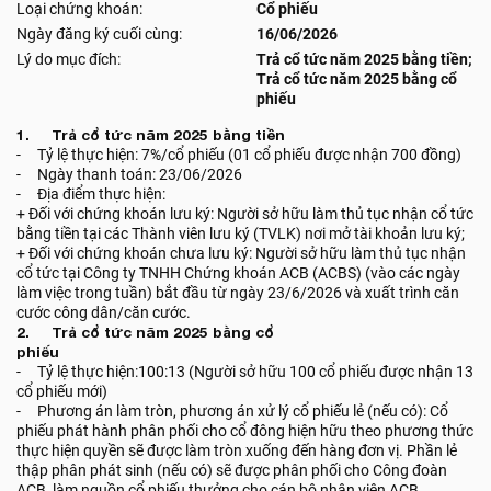
Loại chứng khoán:
Cổ phiếu
Ngày đăng ký cuối cùng:
16/06/2026
Lý do mục đích:
Trả cổ tức năm 2025 bằng tiền;
Trả cổ tức năm 2025 bằng cổ
phiếu
1. Trả cổ tức năm 2025 bằng tiền
- Tỷ lệ thực hiện: 7%/cổ phiếu (01 cổ phiếu được nhận 700 đồng)
- Ngày thanh toán: 23/06/2026
- Địa điểm thực hiện:
+ Đối với chứng khoán lưu ký: Người sở hữu làm thủ tục nhận cổ tức
bằng tiền tại các Thành viên lưu ký (TVLK) nơi mở tài khoản lưu ký;
+ Đối với chứng khoán chưa lưu ký: Người sở hữu làm thủ tục nhận
cổ tức tại Công ty TNHH Chứng khoán ACB (ACBS) (vào các ngày
làm việc trong tuần) bắt đầu từ ngày 23/6/2026 và xuất trình căn
cước công dân/căn cước.
2. Trả cổ tức năm 2025 bằng cổ
phiếu
- Tỷ lệ thực hiện:100:13 (Người sở hữu 100 cổ phiếu được nhận 13
cổ phiếu mới)
- Phương án làm tròn, phương án xử lý cổ phiếu lẻ (nếu có): Cổ
phiếu phát hành phân phối cho cổ đông hiện hữu theo phương thức
thực hiện quyền sẽ được làm tròn xuống đến hàng đơn vị. Phần lẻ
thập phân phát sinh (nếu có) sẽ được phân phối cho Công đoàn
ACB, làm nguồn cổ phiếu thưởng cho cán bộ nhân viên ACB.