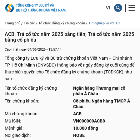
Trang chủ /
Tin tức /
Tổ chức đăng ký chứng khoán /
Tin nghiệp vụ với TC...
ACB: Trả cổ tức năm 2025 bằng tiền; Trả cổ tức năm 2025 
bằng cổ phiếu
Cập nhật ngày 04/06/2026 - 13:57:14
Tổng công ty Lưu ký và Bù trừ chứng khoán Việt Nam – Chi nhánh
TP. Hồ Chí Minh (CNVSDC) thông báo về ngày đăng ký cuối cùng để
thực hiện quyền cho Tổ chức đăng ký chứng khoán (TCĐKCK) như
sau:
Tên tổ chức đăng ký chứng
Ngân hàng Thương mại cổ
khoán:
phần Á Châu
Tên chứng khoán:
Cổ phiếu Ngân hàng TMCP Á
Châu
Mã chứng khoán:
ACB
Mã ISIN:
VN000000ACB8
Mệnh giá:
10.000 đồng
Nơi giao dịch:
HOSE