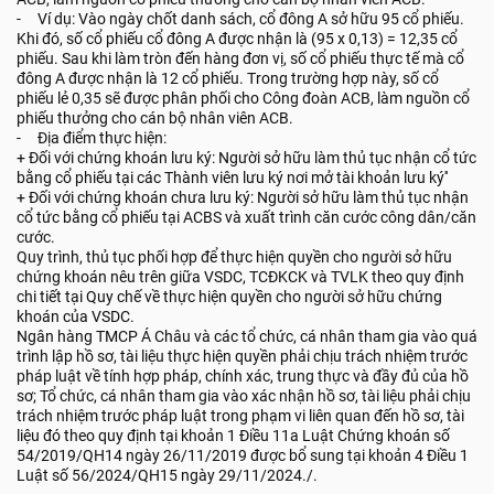
- Ví dụ: Vào ngày chốt danh sách, cổ đông A sở hữu 95 cổ phiếu.
Khi đó, số cổ phiếu cổ đông A được nhận là (95 x 0,13) = 12,35 cổ
phiếu. Sau khi làm tròn đến hàng đơn vị, số cổ phiếu thực tế mà cổ
đông A được nhận là 12 cổ phiếu. Trong trường hợp này, số cổ
phiếu lẻ 0,35 sẽ được phân phối cho Công đoàn ACB, làm nguồn cổ
phiếu thưởng cho cán bộ nhân viên ACB.
- Địa điểm thực hiện:
+ Đối với chứng khoán lưu ký: Người sở hữu làm thủ tục nhận cổ tức
bằng cổ phiếu tại các Thành viên lưu ký nơi mở tài khoản lưu ký''
+ Đối với chứng khoán chưa lưu ký: Người sở hữu làm thủ tục nhận
cổ tức bằng cổ phiếu tại ACBS và xuất trình căn cước công dân/căn
cước.
Quy trình, thủ tục phối hợp để thực hiện quyền cho người sở hữu
chứng khoán nêu trên giữa VSDC, TCĐKCK và TVLK theo quy định
chi tiết tại Quy chế về thực hiện quyền cho người sở hữu chứng
khoán của VSDC.
Ngân hàng TMCP Á Châu và các tổ chức, cá nhân tham gia vào quá
trình lập hồ sơ, tài liệu thực hiện quyền phải chịu trách nhiệm trước
pháp luật về tính hợp pháp, chính xác, trung thực và đầy đủ của hồ
sơ; Tổ chức, cá nhân tham gia vào xác nhận hồ sơ, tài liệu phải chịu
trách nhiệm trước pháp luật trong phạm vi liên quan đến hồ sơ, tài
liệu đó theo quy định tại khoản 1 Điều 11a Luật Chứng khoán số
54/2019/QH14 ngày 26/11/2019 được bổ sung tại khoản 4 Điều 1
Luật số 56/2024/QH15 ngày 29/11/2024./.