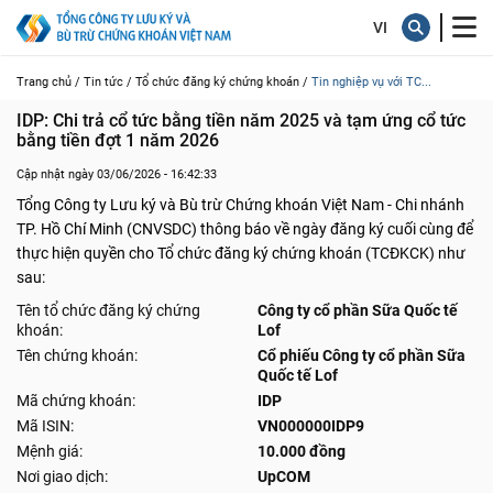
Trang chủ /
Tin tức /
Tổ chức đăng ký chứng khoán /
Tin nghiệp vụ với TC...
IDP: Chi trả cổ tức bằng tiền năm 2025 và tạm ứng cổ tức 
bằng tiền đợt 1 năm 2026
Cập nhật ngày 03/06/2026 - 16:42:33
Tổng Công ty Lưu ký và Bù trừ Chứng khoán Việt Nam - Chi nhánh
TP. Hồ Chí Minh (CNVSDC) thông báo về ngày đăng ký cuối cùng để
thực hiện quyền cho Tổ chức đăng ký chứng khoán (TCĐKCK) như
sau:
Tên tổ chức đăng ký chứng
Công ty cổ phần Sữa Quốc tế
khoán:
Lof
Tên chứng khoán:
Cổ phiếu Công ty cổ phần Sữa
Quốc tế Lof
Mã chứng khoán:
IDP
Mã ISIN:
VN000000IDP9
Mệnh giá:
10.000 đồng
Nơi giao dịch:
UpCOM