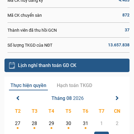
4.403
Mã CK hủy đăng ký
872
Mã CK chuyển sàn
37
Thành viên đã thu hồi GCN
13.657.838
Số lượng TKGD của NĐT
Lịch nghỉ thanh toán GD CK
Thực hiện quyền
Hạch toán TKGD
Tháng 08
2026
T2
T3
T4
T5
T6
T7
CN
27
28
29
30
31
1
2