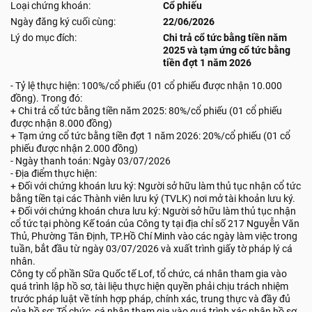
Loại chứng khoán:
Cổ phiếu
Ngày đăng ký cuối cùng:
22/06/2026
Lý do mục đích:
Chi trả cổ tức bằng tiền năm
2025 và tạm ứng cổ tức bằng
tiền đợt 1 năm 2026
- Tỷ lệ thực hiện: 100%/cổ phiếu (01 cổ phiếu được nhận 10.000
đồng). Trong đó:
+ Chi trả cổ tức bằng tiền năm 2025: 80%/cổ phiếu (01 cổ phiếu
được nhận 8.000 đồng)
+ Tạm ứng cổ tức bằng tiền đợt 1 năm 2026: 20%/cổ phiếu (01 cổ
phiếu được nhận 2.000 đồng)
- Ngày thanh toán: Ngày 03/07/2026
- Địa điểm thực hiện:
+ Đối với chứng khoán lưu ký: Người sở hữu làm thủ tục nhận cổ tức
bằng tiền tại các Thành viên lưu ký (TVLK) nơi mở tài khoản lưu ký.
+ Đối với chứng khoán chưa lưu ký: Người sở hữu làm thủ tục nhận
cổ tức tại phòng Kế toán của Công ty tại địa chỉ số 217 Nguyễn Văn
Thủ, Phường Tân Định, TP.Hồ Chí Minh vào các ngày làm việc trong
tuần, bắt đầu từ ngày 03/07/2026 và xuất trình giấy tờ pháp lý cá
nhân.
Công ty cổ phần Sữa Quốc tế Lof, tổ chức, cá nhân tham gia vào
quá trình lập hồ sơ, tài liệu thực hiện quyền phải chịu trách nhiệm
trước pháp luật về tính hợp pháp, chính xác, trung thực và đầy đủ
của hồ sơ; Tổ chức, cá nhân tham gia vào quá trình xác nhận hồ sơ,