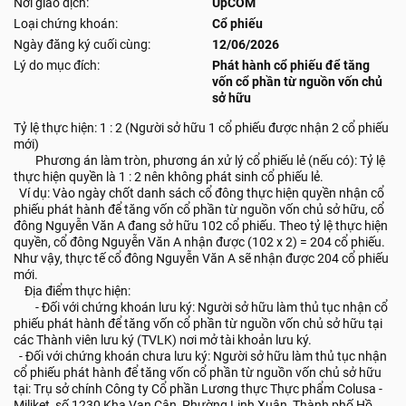
Nơi giao dịch:
UpCOM
Loại chứng khoán:
Cổ phiếu
Ngày đăng ký cuối cùng:
12/06/2026
Lý do mục đích:
Phát hành cổ phiếu để tăng
vốn cổ phần từ nguồn vốn chủ
sở hữu
Tỷ lệ thực hiện: 1 : 2 (Người sở hữu 1 cổ phiếu được nhận 2 cổ phiếu
mới)
Phương án làm tròn, phương án xử lý cổ phiếu lẻ (nếu có): Tỷ lệ
thực hiện quyền là 1 : 2 nên không phát sinh cổ phiếu lẻ.
Ví dụ: Vào ngày chốt danh sách cổ đông thực hiện quyền nhận cổ
phiếu phát hành để tăng vốn cổ phần từ nguồn vốn chủ sở hữu, cổ
đông Nguyễn Văn A đang sở hữu 102 cổ phiếu. Theo tỷ lệ thực hiện
quyền, cổ đông Nguyễn Văn A nhận được (102 x 2) = 204 cổ phiếu.
Như vậy, thực tế cổ đông Nguyễn Văn A sẽ nhận được 204 cổ phiếu
mới.
Địa điểm thực hiện:
- Đối với chứng khoán lưu ký: Người sở hữu làm thủ tục nhận cổ
phiếu phát hành để tăng vốn cổ phần từ nguồn vốn chủ sở hữu tại
các Thành viên lưu ký (TVLK) nơi mở tài khoản lưu ký.
- Đối với chứng khoán chưa lưu ký: Người sở hữu làm thủ tục nhận
cổ phiếu phát hành để tăng vốn cổ phần từ nguồn vốn chủ sở hữu
tại: Trụ sở chính Công ty Cổ phần Lương thực Thực phẩm Colusa -
Miliket, số 1230 Kha Vạn Cân, Phường Linh Xuân, Thành phố Hồ