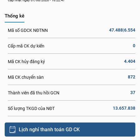
Cập nhật ngày 07/08/2026 - 16:22:47
Thống kê
47.488|6.554
Mã số GDCK NĐTNN
0
Cấp mã CK dự kiến
4.404
Mã CK hủy đăng ký
872
Mã CK chuyển sàn
37
Thành viên đã thu hồi GCN
13.657.838
Số lượng TKGD của NĐT
Lịch nghỉ thanh toán GD CK