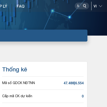
P LÝ
FAQ
Thống kê
47.488|6.554
Mã số GDCK NĐTNN
0
Cấp mã CK dự kiến