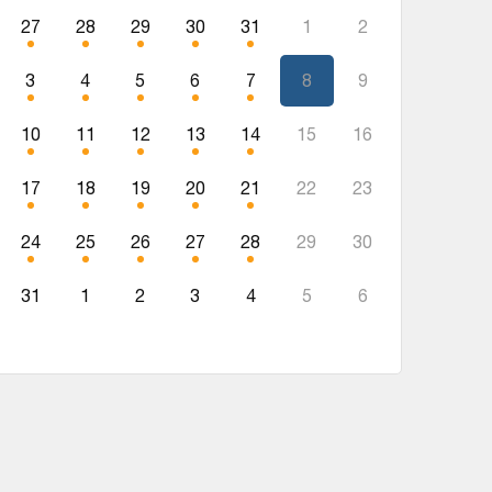
27
28
29
30
31
1
2
3
4
5
6
7
8
9
10
11
12
13
14
15
16
17
18
19
20
21
22
23
24
25
26
27
28
29
30
31
1
2
3
4
5
6