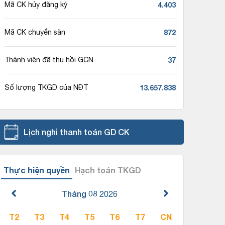
4.403
Mã CK hủy đăng ký
872
Mã CK chuyển sàn
37
Thành viên đã thu hồi GCN
13.657.838
Số lượng TKGD của NĐT
Lịch nghỉ thanh toán GD CK
Thực hiện quyền
Hạch toán TKGD
Tháng 08
2026
T2
T3
T4
T5
T6
T7
CN