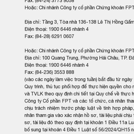
Fax: (84-24) 3773 9058
Hoặc: Chi nhánh Công ty cổ phần Chứng khoán FPT
Địa chỉ: Tầng 3, Tòa nhà 136-138 Lê Thị Hồng Gấ
Điện thoại: 1900 6446 nhánh 4
Fax: (84-28) 6291 0607
Hoặc: Chi nhánh Công ty cổ phần Chứng khoán FPT
Địa chỉ: 100 Quang Trung, Phường Hải Châu, TP. Đ
Điện thoại: 1900 6446 nhánh 4
Fax: (84-236) 3553 888
(vào các ngày làm việc trong tuần) bắt đầu từ ngà
Quy trình, thủ tục phối hợp để thực hiện quyền c
và TVLK theo quy định chi tiết tại Quy chế về thự
Công ty Cổ phần FPT và các tổ chức, cá nhân tham g
chịu trách nhiệm trước pháp luật về tính hợp pháp
nhân tham gia vào xác nhận hồ sơ, tài liệu phải chịu
sơ, tài liệu đó theo quy định tại khoản 1 Điều 11
bổ sung tại khoản 4 Điều 1 Luật số 56/2024/QH15 