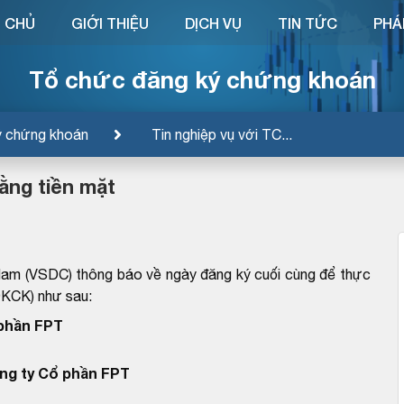
 CHỦ
GIỚI THIỆU
DỊCH VỤ
TIN TỨC
PHÁ
Tổ chức đăng ký chứng khoán
ý chứng khoán
Tin nghiệp vụ với TC...
ằng tiền mặt
Nam (VSDC) thông báo về ngày đăng ký cuối cùng để thực
ĐKCK) như sau:
phần FPT
ng ty Cổ phần FPT