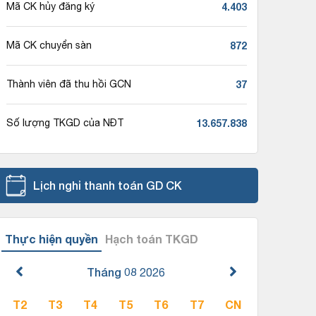
4.403
Mã CK hủy đăng ký
872
Mã CK chuyển sàn
37
Thành viên đã thu hồi GCN
13.657.838
Số lượng TKGD của NĐT
Lịch nghỉ thanh toán GD CK
Thực hiện quyền
Hạch toán TKGD
Tháng 08
2026
T2
T3
T4
T5
T6
T7
CN