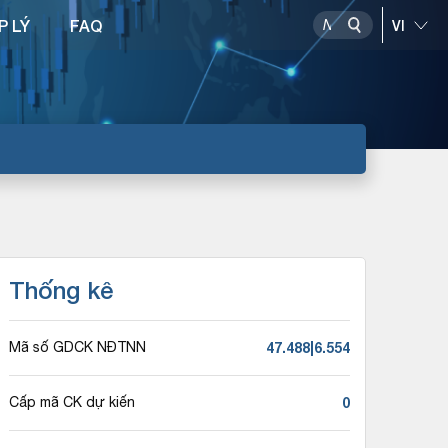
P LÝ
FAQ
Thống kê
47.488|6.554
Mã số GDCK NĐTNN
0
Cấp mã CK dự kiến