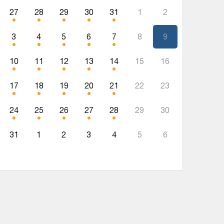
27
28
29
30
31
1
2
3
4
5
6
7
8
9
10
11
12
13
14
15
16
17
18
19
20
21
22
23
24
25
26
27
28
29
30
31
1
2
3
4
5
6